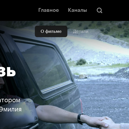
Главное
Каналы
О фильме
Детали
зь
атором
 Эмилия