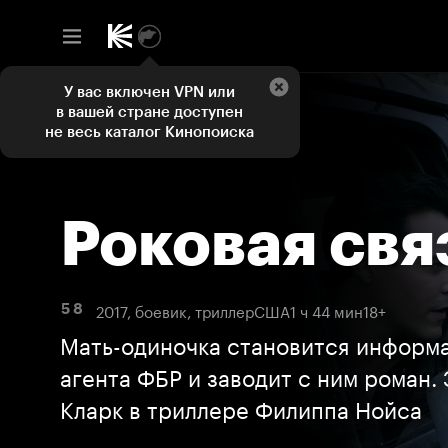
У вас включен VPN или
в вашей стране доступен
не весь каталог Кинопоиска
Роковая свя
2017, боевик, триллер
США
1 ч 44 мин
18+
5 8
Мать-одиночка становится информ
агента ФБР и заводит с ним роман.
Кларк в триллере Филиппа Нойса