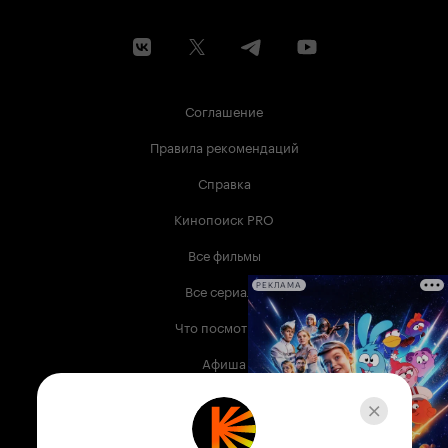
Соглашение
Правила рекомендаций
Справка
Кинопоиск PRO
Все фильмы
Все сериалы
РЕКЛАМА
Что посмотреть
Афиша
Музыка
Телепрограмма