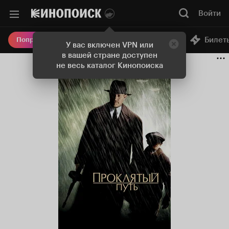
Войти
Онлайн-кинотеатр
Билет
Попробовать Плюс
У вас включен VPN или
в вашей стране доступен
не весь каталог Кинопоиска