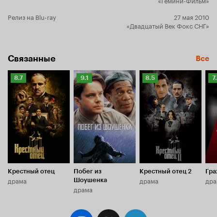
Релиз на Blu-ray
27 мая 2010
«Двадцатый Век Фокс СНГ»
Связанные
Все
Рейтинг
Рейтинг
Рейтинг
Р
8.7
9.1
8.5
7
Кинопоиска
Кинопоиска
Кинопоиска
К
8.7
9.1
8.5
7.
Крестный отец
Побег из
Крестный отец 2
Гра
драма
драма
дра
Шоушенка
драма