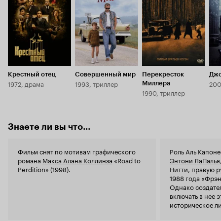
косвенно с
проживающи
фильма нем
'превосходн
'добротный,
пожалуй, ед
весомый, ми
'Проклятый 
Превосходн
Крестный отец
Совершенный мир
Перекресток
Джо
Операторска
1972, драма
1993, триллер
200
Миллера
гениальног
1990, триллер
Ньюмана (п
саундтрек к
по-америка
Знаете ли вы что...
неповторим
грим - все 
отдельный 
Фильм снят по мотивам графического
Роль Аль Капоне
Такие люди 
романа
Макса Алана Коллинза
«Road to
Энтони ЛаПалья
фильм. Хэнк
Perdition» (1998).
Нитти, правую р
Лоу, Крэйг,
1988 года «Фрэн
звездный а
Однако создате
мною здесь
включать в нее 
сыгранных ими перс
историческое ли
- не запавш
ЛаПалья
значитс
качественн