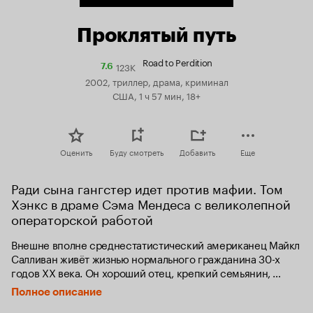
Проклятый путь
Road to Perdition
123K
Рейтинг
7.6
Кинопоиска
2002, триллер, драма, криминал
7.6
США, 1 ч 57 мин, 18+
Оценить
Буду смотреть
Добавить
Еще
Ради сына гангстер идет против мафии. Том 
Хэнкс в драме Сэма Мендеса с великолепной 
операторской работой
Внешне вполне среднестатистический американец Майкл 
Салливан живёт жизнью нормального гражданина 30-х 
годов XX века. Он хороший отец, крепкий семьянин, 
ответственный работник; но одно не дает покоя его 
Полное описание
старшему сыну Майклу — куда именно отец уезжает на 