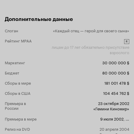
людей, которым
мне будет в
благодарность».
Фрэнка Нитти с
поскольку его 
Дополнительные данные
курильщиком, а
закуривать почти
Слоган
«Каждый отец — герой для своего сына»
Рейтинг MPAA
R
лицам до 17 лет обязательно присутствие
взрослого
Маркетинг
30 000 000 $
Бюджет
80 000 000 $
Сборы в мире
181 001 478 $
Сборы в США
104 454 762 $
Премьера в
23 октября 2002
России
«Гемини Киномир»
Премьера в мире
9 июля 2002
,
...
Релиз на DVD
20 апреля 2004
«Гемини-Фильм»