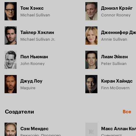
Том Хэнкс
Дэниэл Крэйг
Michael Sullivan
Connor Rooney
Тайлер Хэклин
Дженнифер Дж
Michael Sullivan Jr.
Annie Sullivan
Пол Ньюман
Лиам Эйкен
John Rooney
Peter Sullivan
Джуд Лоу
Киран Хайндс
Maguire
Finn McGovern
Создатели
Все
Сэм Мендес
Макс Аллан Ко
Режиссёр, Продюсер
Сценарист