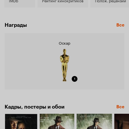
7.6
IMDb
Рейтинг кинокритиков
Полож. рецензии
Награды
Все
Оскар
1
Кадры, постеры и обои
Все