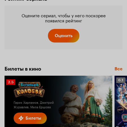
Оцените сериал, чтобы у него поскорее
появился рейтинг
Оценить
Билеты в кино
Все
Рейт
6.1
Рейтинг
2.5
Кино
Кинопоиска
6.1
2.5
Гарик Харламов, Дмитрий
Журавлев, Мила Ершова
Билеты