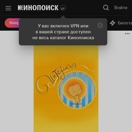
Войти
Онлайн-кинотеатр
Билет
Попробовать Плюс
У вас включен VPN или
в вашей стране доступен
не весь каталог Кинопоиска