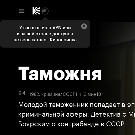
У вас включен VPN или
в вашей стране доступен
не весь каталог Кинопоиска
Таможня
1982, криминал
СССР
1 ч 13 мин
18+
6 4
Молодой таможенник попадает в э
криминальной аферы. Детектив с 
Боярским о контрабанде в СССР