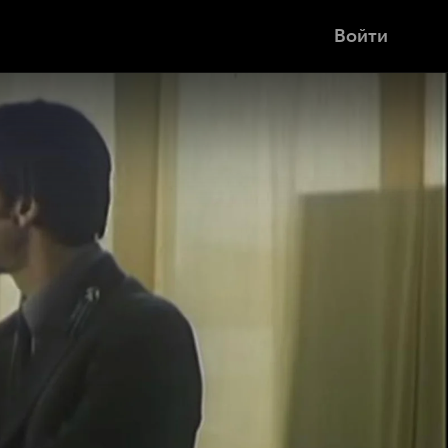
Войти