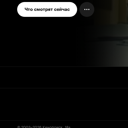
Что смотрят сейчас
© 2003–2026
Кинопоиск
.
18+