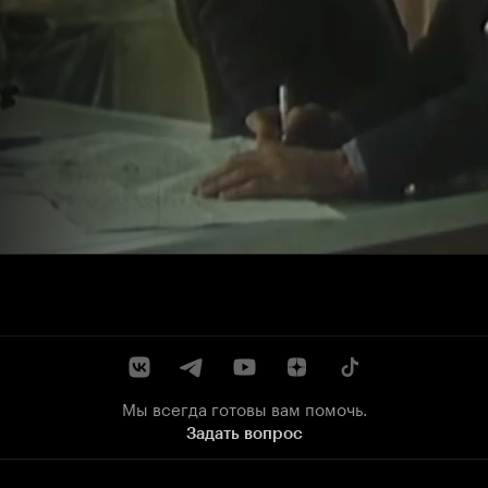
Мы всегда готовы вам помочь.
Задать вопрос