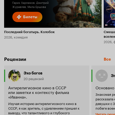
Гарик Харламов, Дмитрий
Журавлев, Мила Ершова
Билеты
Последний богатырь. Колобок
Смеша
2026, комедия
вселе
2026, 
Рецензии
Все
Эхо богов
Э
20 рецензий
Антирелигиозное кино в СССР
Основано 
или заметки к контексту фильма
Знакомая ре
«Иванна».
рассказала 
Изучая историю антирелигиозного кино в
девушки с З
СССР, я как зритель, с удивлением пришел к
побеге вое
выводу, что талантливого и глубокого
'Цитадель'.
Читать рец