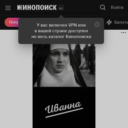
Войти
Онлайн-кинотеатр
Билет
Попробовать Плюс
У вас включен VPN или
в вашей стране доступен
не весь каталог Кинопоиска