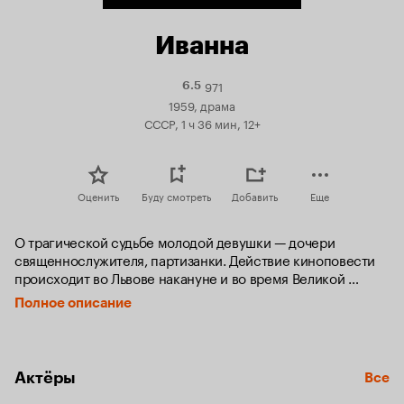
Иванна
971
Рейтинг
6.5
Кинопоиска
1959, драма
6.5
СССР, 1 ч 36 мин, 12+
Оценить
Буду смотреть
Добавить
Еще
О трагической судьбе молодой девушки — дочери 
священнослужителя, партизанки. Действие киноповести 
происходит во Львове накануне и во время Великой 
Отечественной войны. В 1960 году фильм был лидером 
Полное описание
кинопроката в СССР.
Актёры
Все