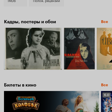
6.5
IMDb
Полож. рецензии
Кадры, постеры и обои
Все
Билеты в кино
Все
Рейт
6.0
Кино
6.0