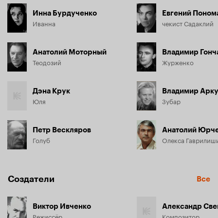
Инна Бурдученко
Евгений Поном
Иванна
чекист Садаклий
Анатолий Моторный
Владимир Гонч
Теодозий
Журженко
Дэна Крук
Владимир Арк
Юля
Зубар
Петр Вескляров
Анатолий Юрч
Голуб
Олекса Гаврилиш
Создатели
Все
Виктор Ивченко
Александр Св
Режиссёр
Композитор