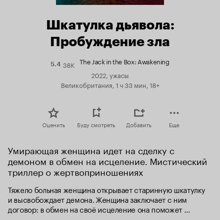
Шкатулка дьявола:
Пробуждение зла
The Jack in the Box: Awakening
38K
Рейтинг
5.4
Кинопоиска
2022, ужасы
5.4
Великобритания, 1 ч 33 мин, 18+
Оценить
Буду смотреть
Добавить
Еще
Умирающая женщина идет на сделку с 
демоном в обмен на исцеление. Мистический 
триллер о жертвоприношениях
Тяжело больная женщина открывает старинную шкатулку 
и высвобождает демона. Женщина заключает с ним 
договор: в обмен на своё исцеление она поможет 
ему заполучить шесть невинных жертв.