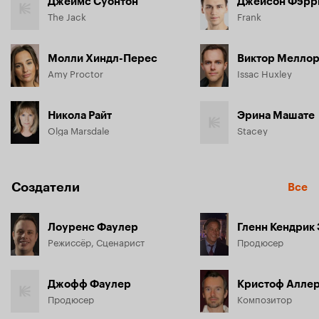
Джеймс Суонтон
Джейсон Фэрр
The Jack
Frank
Молли Хиндл-Перес
Виктор Мелло
Amy Proctor
Issac Huxley
Никола Райт
Эрина Машате
Olga Marsdale
Stacey
Создатели
Все
Лоуренс Фаулер
Гленн Кендрик
Режиссёр, Сценарист
Продюсер
Джофф Фаулер
Кристоф Алле
Продюсер
Композитор