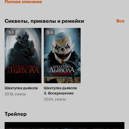
Полное описание
Сиквелы, приквелы и ремейки
Все
Рейтинг
Рейтинг
5.1
5.5
Кинопоиска
Кинопоиска
5.1
5.5
Шкатулка дьявола
Шкатулка дьявола
2019, ужасы
3. Воскрешение
2024, ужасы
Трейлер