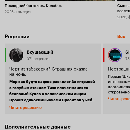
Последний богатырь. Колобок
Смеша
2026, комедия
вселе
2026, 
Рецензии
Все
Вкушающий
S
371 рецензия
75
Чёрт из табакерки? Страшная сказка
Нестрашна
на ночь.
Первая 'Шка
интересным 
Мир как будто надвое расколот За витриной
достоинства
с голубым стеклом Тихо плачет манекен
откровенно
бесполый Кукла с человеческим лицом
она не пред
Читать рец
Просит одинокими ночами Просит он у неба
кто-то увид
одного: Чтоб огонь от искры изначальной
вторая част
Читать рецензию
Прикованная к
оригинальн
Разгорелся в сердце у него...
кровати женщина, почти уже бабушка, мыслью
получилась 
о продлении века томима. Жить, жить, жить!
ужастик, на
Дополнительные данные
Хочу жить! И ради затеи суетности, на сделку с
этот раз де