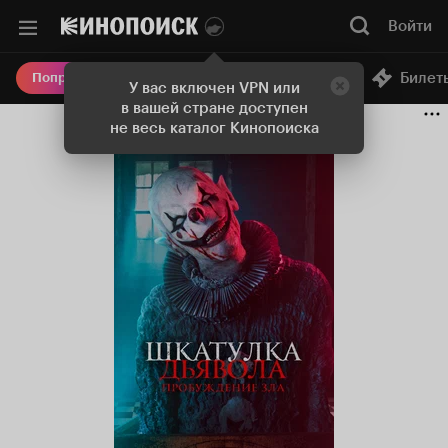
Войти
Онлайн-кинотеатр
Билет
Попробовать Плюс
У вас включен VPN или
в вашей стране доступен
не весь каталог Кинопоиска