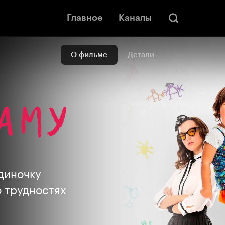
Главное
Каналы
О фильме
Детали
одиночку
о трудностях