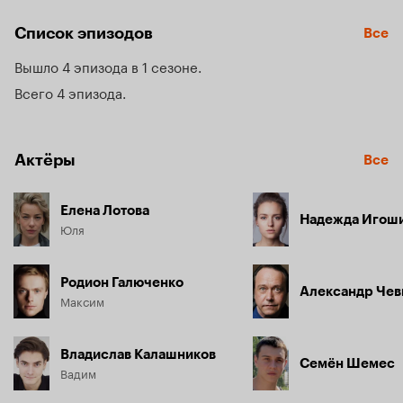
домику, когда жених внезапно исчезает, а Юля 
сталкивается с реальностью — у нее нет возможности 
Список эпизодов
Все
расплатиться с кредиторами, а значит магазин придется 
продать.
Вышло 4 эпизода в 1 сезоне
Всего 4 эпизода
Актёры
Все
Елена Лотова
Надежда Игош
Юля
Родион Галюченко
Александр Чев
Максим
Владислав Калашников
Семён Шемес
Вадим