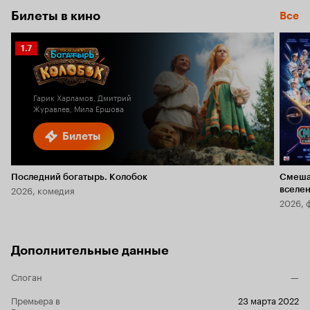
Билеты в кино
Все
Рейтинг
1.7
Кинопоиска
1.7
Гарик Харламов, Дмитрий
Журавлев, Мила Ершова
Билеты
Последний богатырь. Колобок
Смеша
2026, комедия
вселе
2026, 
Дополнительные данные
Слоган
—
Премьера в
23 марта 2022