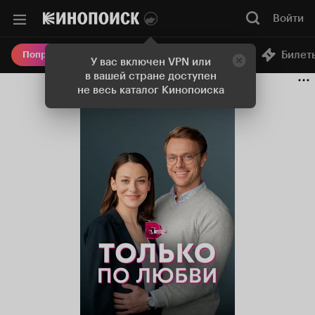
Войти
Онлайн-кинотеатр
Билет
Попробовать Плюс
У вас включен VPN или
в вашей стране доступен
не весь каталог Кинопоиска