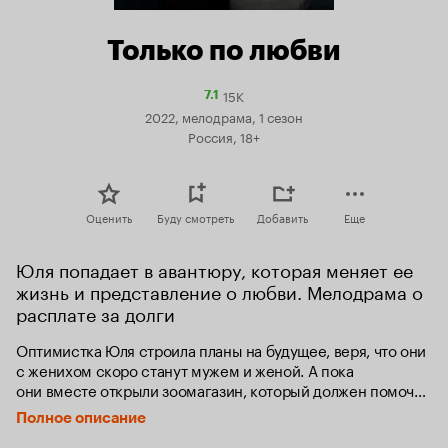
Только по любви
15K
Рейтинг
7.1
Кинопоиска
2022, мелодрама, 1 сезон
7.1
Россия, 18+
Оценить
Буду смотреть
Добавить
Еще
Юля попадает в авантюру, которая меняет ее 
жизнь и представление о любви. Мелодрама о 
расплате за долги
Оптимистка Юля строила планы на будущее, веря, что они 
с женихом скоро станут мужем и женой. А пока 
они вместе открыли зоомагазин, который должен помочь 
им обеспечить семейный бюджет. Вот только мечты 
Полное описание
на радужное будущее рушатся, подобно карточному 