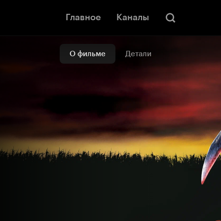
Главное
Каналы
О фильме
Детали