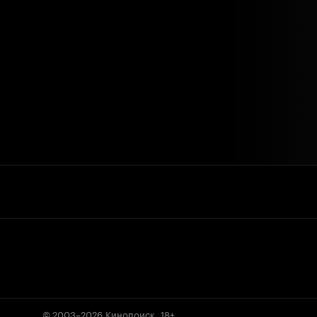
© 2003–2026
Кинопоиск
.
18+