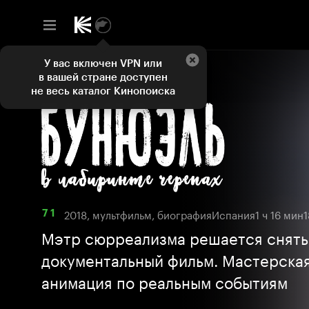
У вас включен VPN или
в вашей стране доступен
не весь каталог Кинопоиска
2018, мультфильм, биография
Испания
1 ч 16 мин
1
7 1
Мэтр сюрреализма решается снять
документальный фильм. Мастерска
анимация по реальным событиям