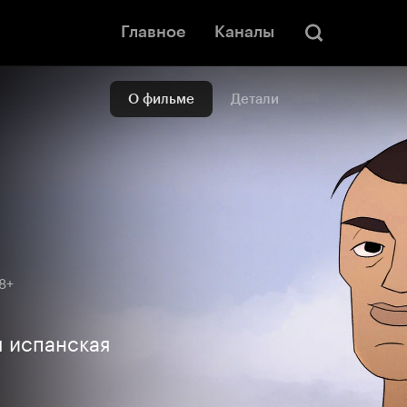
Главное
Каналы
О фильме
Детали
8+
я испанская