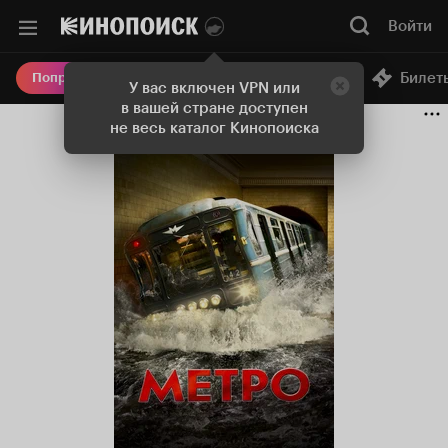
Войти
Онлайн-кинотеатр
Билет
Попробовать Плюс
У вас включен VPN или
в вашей стране доступен
не весь каталог Кинопоиска