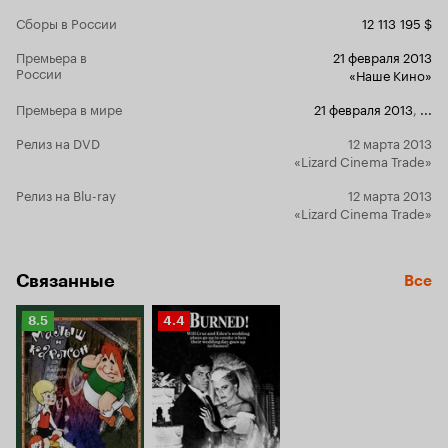
ра
Сборы в России
12 113 195 $
,
Потеенко
создателями
Премьера в
21 февраля 2013
движется с 
России
«Наше Кино»
Как только 
яркие эпиз
Премьера в мире
21 февраля 2013
,
...
же выходят 
Релиз на DVD
12 марта 2013
Мегердиче
по фильма
«Lizard Cinema Trade»
, ответст
2»
Релиз на Blu-ray
12 марта 2013
российского
«Lizard Cinema Trade»
невозможно
проект, кот
критики и т
показы артхаус
Связанные
Все
зритель. В к
незаурядное
Рейтинг
Рейтинг
8.5
4.4
хочется под
Кинопоиска
Кинопоиска
воротит, вп
8.5
4.4
спецэффект
русского к
начинающим 
их идеи и м
должном уро