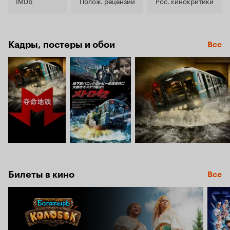
7.2
IMDb
Полож. рецензии
Рос. кинокритики
Кадры, постеры и обои
Все
Билеты в кино
Все