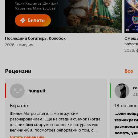
Гарик Харламов, Дмитрий
Журавлев, Мила Ершова
Билеты
Последний богатырь. Колобок
Смеша
2026, комедия
вселе
2026, 
Рецензии
Все
ra
hunguit
41
Вкратце
18-ое зве
Фильм Метро стал для меня жутким
…они пойду
разочарованием. Еще на стадии съемок (когда
технократи
для них был сооружен тоннель в натуральную
размножать
величину) я, посмотрев репортажи о том, с
ломать, ун
каким размахом эти съемки проводятся,
Читать рецензию