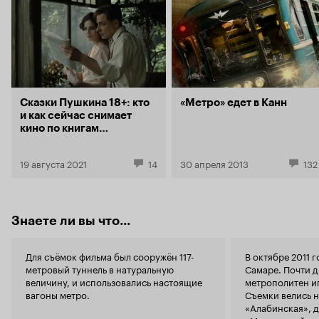
не актёров, поскольку этот фильм - клеймо на
населения 
их репутации). Буду искренне благодарен,
отряде, ко
если этот отзыв вы опубликуете.
сумасшедши
покалеченны
свои компле
главное, чт
человеческ
Сценаристы
Сказки Пушкина 18+: кто
«Метро» едет в Канн
основу книг
и как сейчас снимает
общее прош
кино по книгам
отношение к
российских писателей
юмором, ко
19 августа 2021
14
30 апреля 2013
переключать
132
позитивные впечатл
проекта ста
картине ста
Пускепали
Знаете ли вы что...
и
Шпица
П
разноплано
Для съёмок фильма был сооружён 117-
В октябре 2011 
помощью ко
метровый туннель в натуральную
Самаре. Почти 
отразить о
величину, и использовались настоящие
метрополитен и
, и в
России
вагоны метро.
Съемки велись 
Спецэффе
«Алабинская», 
сказать, чт