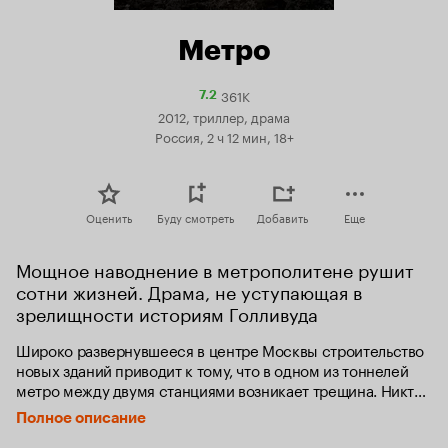
Метро
361K
Рейтинг
7.2
Кинопоиска
2012, триллер, драма
7.2
Россия, 2 ч 12 мин, 18+
Оценить
Буду смотреть
Добавить
Еще
Мощное наводнение в метрополитене рушит 
сотни жизней. Драма, не уступающая в 
зрелищности историям Голливуда
Широко развернувшееся в центре Москвы строительство 
новых зданий приводит к тому, что в одном из тоннелей 
метро между двумя станциями возникает трещина. Никто 
себе и представить не мог, что в результате нарушения 
Полное описание
герметичности перекрытия в тоннель хлынет вода из 