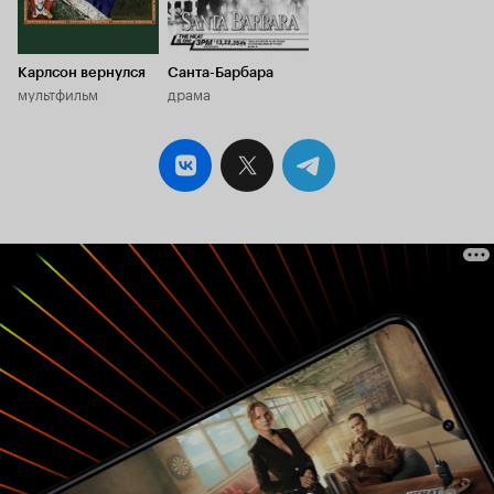
возможност
без сожален
Карлсон вернулся
Санта-Барбара
мультфильм
драма