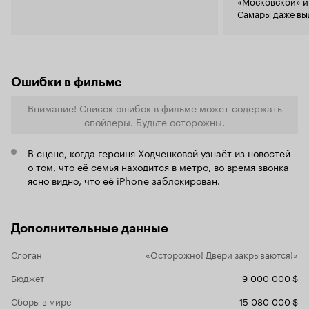
«Московской» и
которая дав
Самары даже вы
картинами 
специальный по
прорыв, ко
именно для съе
бесконечнос
забывать, ч
кино, а не 
просчитано 
Ошибки в фильме
западных б
внимание у
Внимание! Список ошибок в фильме может содержать
персонажей
спойлеры. Будьте осторожны.
сопереживаешь. Предзнаменов
катастрофы
В сцене, когда героиня Ходченковой узнаёт из новостей
знаков и п
о том, что её семья находится в метро, во время звонка
ге
«кричат»
ясно видно, что её iPhone заблокирован.
пользоваться
крушения и 
сделаны так
сразу же а
Дополнительные данные
снимая карт
Слоган
«Осторожно! Двери закрываются!»
приемы, к 
равнодушны
Бюджет
9 000 000 $
применяемы
в
на
России
Сборы в мире
15 080 000 $