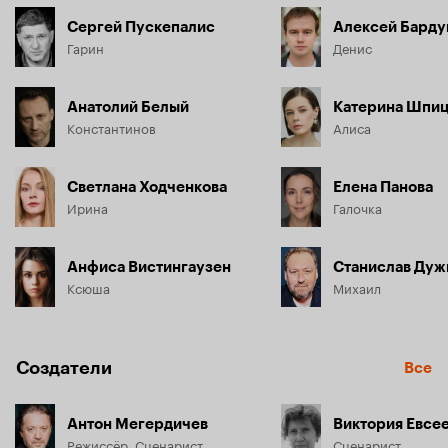
Сергей Пускепалис
Алексей Барду
Гарин
Денис
Анатолий Белый
Катерина Шпи
Константинов
Алиса
Светлана Ходченкова
Елена Панова
Ирина
Галочка
Анфиса Вистингаузен
Станислав Дуж
Ксюша
Михаил
Создатели
Все
Антон Мегердичев
Виктория Евсе
Режиссёр, Сценарист
Сценарист