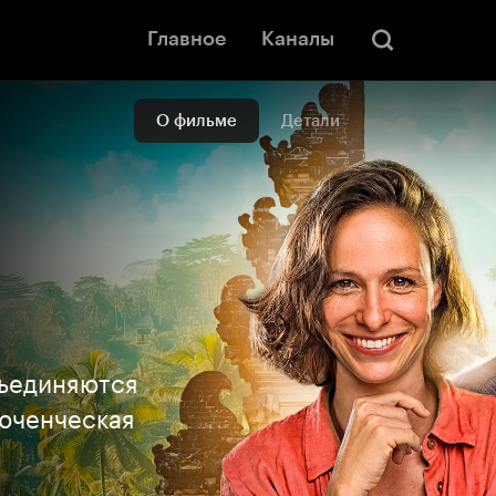
Главное
Каналы
О фильме
Детали
бъединяются
люченческая