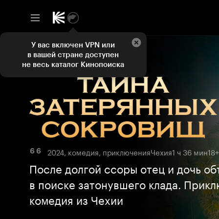
У вас включен VPN или
в вашей стране доступен
не весь каталог Кинопоиска
2024, комедия, приключения
Чехия
1 ч 36 мин
18+
6 6
После долгой ссоры отец и дочь о
в поиске затонувшего клада. Прик
комедия из Чехии