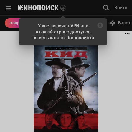
Войти
Онлайн-кинотеатр
Билет
Попробовать Плюс
У вас включен VPN или
в вашей стране доступен
не весь каталог Кинопоиска