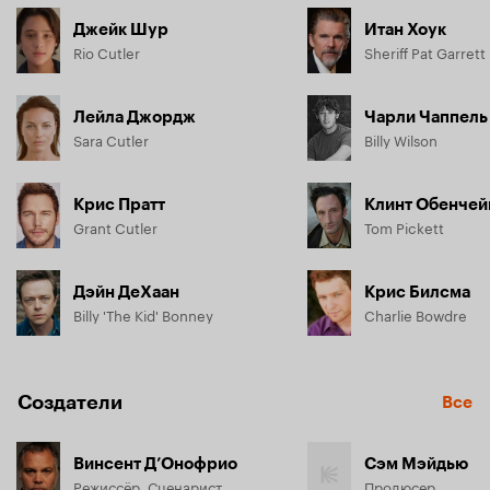
Джейк Шур
Итан Хоук
Rio Cutler
Sheriff Pat Garrett
Лейла Джордж
Чарли Чаппель
Sara Cutler
Billy Wilson
Крис Пратт
Клинт Обенчей
Grant Cutler
Tom Pickett
Дэйн ДеХаан
Крис Билсма
Billy 'The Kid' Bonney
Charlie Bowdre
Создатели
Все
Винсент Д’Онофрио
Сэм Мэйдью
Режиссёр, Сценарист
Продюсер