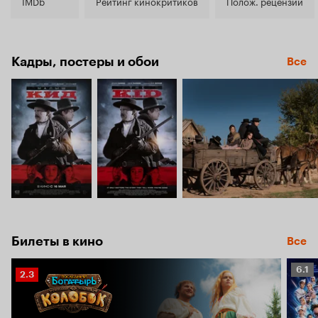
5.9
IMDb
Рейтинг кинокритиков
Полож. рецензии
Кадры, постеры и обои
Все
Билеты в кино
Все
Рейт
6.1
Рейтинг
2.3
Кино
Кинопоиска
6.1
2.3