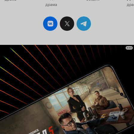
драма
дра