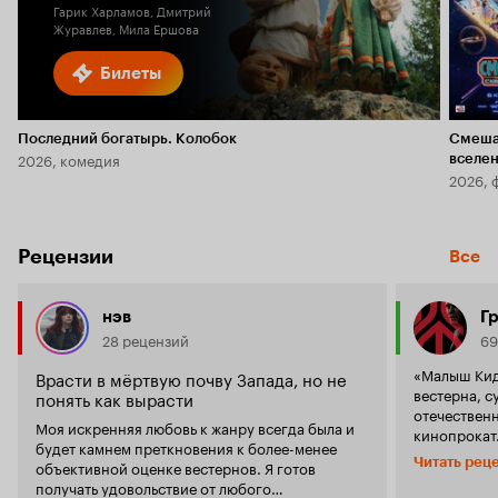
Гарик Харламов, Дмитрий
Журавлев, Мила Ершова
Билеты
Последний богатырь. Колобок
Смеша
2026, комедия
вселе
2026, 
Рецензии
Все
нэв
Гр
28 рецензий
69
«Малыш Кид
Врасти в мёртвую почву Запада, но не
вестерна, с
понять как вырасти
отечественн
Моя искренняя любовь к жанру всегда была и
кинопрокат. И пусть идёт он только в ма
будет камнем преткновения к более-менее
залах и дале
Читать рец
объективной оценке вестернов. Я готов
достойнейший филь
получать удовольствие от любого
Режиссёром