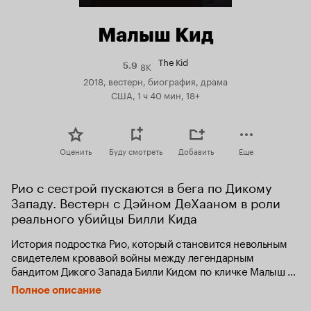
Малыш Кид
The Kid
8K
Рейтинг
5.9
Кинопоиска
2018, вестерн, биография, драма
5.9
США, 1 ч 40 мин, 18+
Оценить
Буду смотреть
Добавить
Еще
Рио с сестрой пускаются в бега по Дикому 
Западу. Вестерн с Дэйном ДеХааном в роли 
реального убийцы Билли Кида
История подростка Рио, который становится невольным 
свидетелем кровавой войны между легендарным 
бандитом Дикого Запада Билли Кидом по кличке Малыш 
Кид и жестоким шерифом Пэтом Гарреттом.
Полное описание