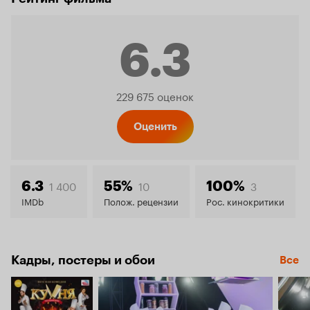
6.3
Рейтинг
229 675 оценок
Кинопо
Оценить
6.3
1 400
10
3
6.3
55%
100%
IMDb
Полож. рецензии
Рос. кинокритики
Кадры, постеры и обои
Все