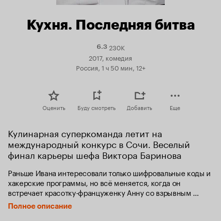
Кухня. Последняя битва
230K
Рейтинг
6.3
Кинопоиска
2017, комедия
6.3
Россия, 1 ч 50 мин, 12+
Оценить
Буду смотреть
Добавить
Еще
Кулинарная суперкоманда летит на 
международный конкурс в Сочи. Веселый 
финал карьеры шефа Виктора Баринова
Раньше Ивана интересовали только шифровальные коды и 
хакерские программы, но всё меняется, когда он 
встречает красотку-француженку Анну со взрывным 
характером и русскими корнями. Оба летят в Сочи, чтобы 
Полное описание
принять участие в Чемпионате мира среди поваров: она 