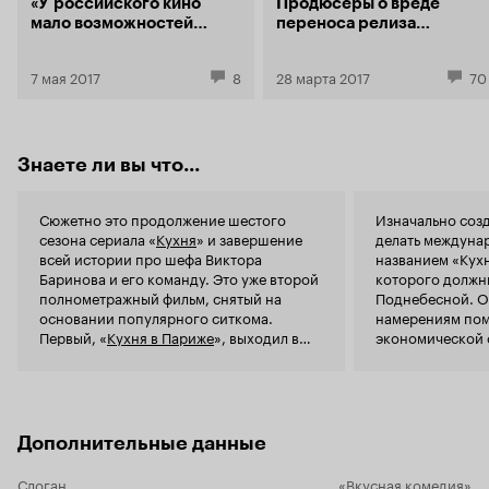
«У российского кино
Продюсеры о вреде
перепалками
мало возможностей
переноса релиза
практическ
выйти и „подышать“»
блокбастера
телеведуще
'пипетку' о
7 мая 2017
8
28 марта 2017
70
Бариновых 
Зато повес
Малахова, 
роль...угада
Знаете ли вы что...
который вра
разнимает. Интересным мне показалось и то,
как препод
Сюжетно это продолжение шестого
Изначально соз
Как известн
сезона сериала «
Кухня
» и завершение
делать междуна
государстве
всей истории про шефа Виктора
названием «Кух
совершенно 
Баринова и его команду. Это уже второй
которого должн
делают амер
полнометражный фильм, снятый на
Поднебесной. 
история пр
основании популярного ситкома.
намерениям пом
мы президе
Первый, «
Кухня в Париже
», выходил в
экономической 
другого зам
кинопрокат в 2014 году.
стране.
как сумели. На
сказал, это 
философия, 
посыпано ш
Дополнительные данные
Сочи. После
и соленого запаха 
Слоган
«Вкусная комедия»
Кухня! Если