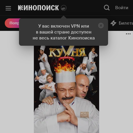
Войти
Онлайн-кинотеатр
Билет
Попробовать Плюс
У вас включен VPN или
в вашей стране доступен
не весь каталог Кинопоиска