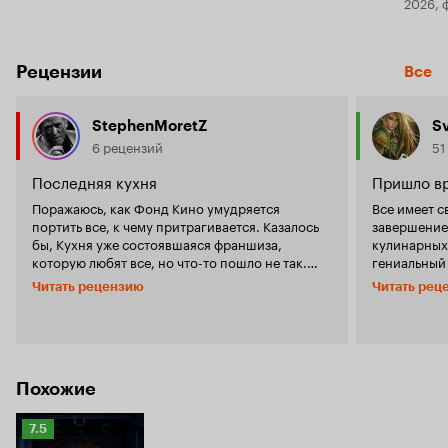
2026, 
Рецензии
Все
StephenMoretZ
S
6 рецензий
51
Последняя кухня
Пришло в
Поражаюсь, как Фонд Кино умудряется
Все имеет с
портить все, к чему притрагивается. Казалось
завершение 
бы, Кухня уже состоявшаяся франшиза,
кулинарных 
которую любят все, но что-то пошло не так.
гениальный
Абсолютно глупейший сценарий, с морем дыр,
команда ра
Читать рецензию
Читать рец
ляпов и глупейших сюжетных ходов. Фильм
выходками,
ради фильма, продолжение ради продолжения.
интрижками
Такое ощущение, что сценаристы просто
любая истори
решили вновь обыграть ход с отцовской
помним, что
безответственностью шефа, какое-то дежавю.
Мишлен - од
Очень много продукт плейсмента, реклама
казалось бы
Похожие
агрессивна, и видимо окупила фильм еще на
Но пора вы
этапе создания. Очень глупый, в отличии от
уровень! Не
Рейтинг
7.5
оригинальной Кухни, юмор. Тупые
пчел и пров
Кинопоиска