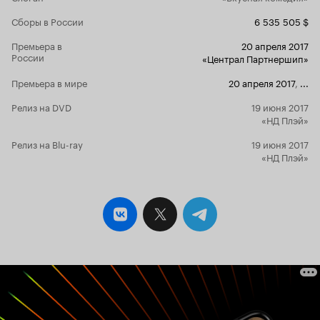
благодаря т
Сборы в России
6 535 505 $
из 10
Премьера в
20 апреля 2017
России
«Централ Партнершип»
Премьера в мире
20 апреля 2017
,
...
Релиз на DVD
19 июня 2017
«НД Плэй»
Релиз на Blu-ray
19 июня 2017
«НД Плэй»