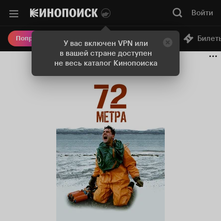
Войти
Онлайн-кинотеатр
Билет
Попробовать Плюс
У вас включен VPN или
в вашей стране доступен
не весь каталог Кинопоиска