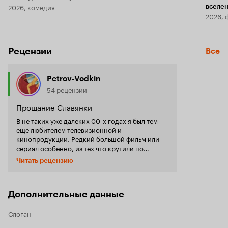
2026, комедия
вселе
2026, 
Рецензии
Все
Petrov-Vodkin
54 рецензии
Прощание Славянки
В не таких уже далёких 00-х годах я был тем
ещё любителем телевизионной и
кинопродукции. Редкий большой фильм или
сериал особенно, из тех что крутили по
центральным каналам, которые удавалось
Читать рецензию
ловить, проходил мимо меня. Правда смотрел я
в основном просто чтобы смотреть и в прок
мне мало что пошло из отсмотренного.
Посему, когда в середине позапрошлого
Дополнительные данные
десятилетия начался подъём русской
киноиндустрии и стали появляться
Слоган
—
действительно амбициозные ленты со статусом