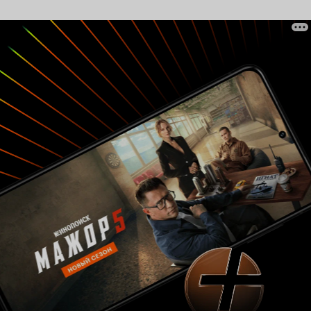
зависеть от испорченности самого
наблюдателя. Куда большее влияние скорее
всего связанно с тем, что продюсер фильма
Леонид Верещагин принимал участие в
создании картины Кэтрин Бигелоу К-19 и это
вдохновило его на создание собственного
отечественного фильма о наших подводниках
уж если Голливуд взялся за тему, то родным
творцам казалось бы сам бог велел. Так что
выход этого фильма в 2004 году был
совершенно логичен. Так о чём же картина?
Подводная лодка 'Славянка' в ходе учений
Северного флота натыкается на мину времён
Великой отечественной, в результате чего
получает пробоины, тонет и ложится на дно на
глубине 72 метра. Выжившие моряки и один
гражданский теперь пытаются выжить в
полузатопленных отсеках лодки и хоть как-то
спастись. Всё это разбавляется флешбеками из
прошлого героев, попыткам их поисков на
поверхности и внутренним разговорам-
разборкам героев в своих грехах и своих
жизнях. При чём если из фильма вырезать все
сторонние сцены не относящиеся к самой
основной истории, то канва окажется