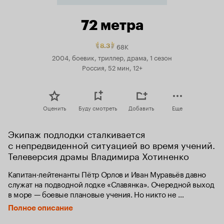
72 метра
68K
Рейтинг
8.3
Кинопоиска
2004, боевик, триллер, драма, 1 сезон
8.3.
Россия, 52 мин, 12+
топ
250
Оценить
Буду смотреть
Добавить
Еще
Экипаж подлодки сталкивается 
с непредвиденной ситуацией во время учений. 
Телеверсия драмы Владимира Хотиненко
Капитан-лейтенанты Пётр Орлов и Иван Муравьёв давно 
служат на подводной лодке «Славянка». Очередной выход 
в море — боевые плановые учения. Но никто не 
предполагает, что в этот раз случится катастрофа — волны 
Полное описание
от учебных взрывов растревожат «спящую» со времён 
Второй мировой войны морскую мину.