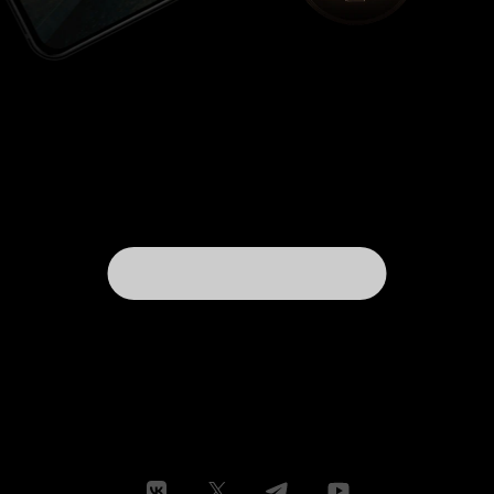
предельно простой: без особых сюжетных
поворотов, с не таким уж большим набором
неприятностей для наших героев и
прямолинейным повествованием. Но в этом то
и заключено отличие от более лощёных
голливудских картин, где постоянно
нагнетается напряжение и нерв сюжета
вынужден постоянно держать зрителя за горло.
Да и флешбеки, помимо совершенно лишнего
в фильме любовного треугольника
разрушившего дружбу двух молодых
офицеров из-за прекрасной Нелли, в основном
оборачиваются банальными байками,
событиями из жизни и истории, а также
морскими анекдотами. Что позволяет чуть
лучше проникнуться героями фильма особенно
рано выбывающему из сюжета капитану
Янычару. И несколько смягчить тон фильма.
Состав героев оказывается представлен одним
из самых лучших наборов наших актёров
начала 00-х. Здесь и ушедшие: Андрей Краско,
изобразившего сурового капитана-
подводника с грустными глазами,
разочарованного человека; да Владислав
Галкин, вписавшийся в экипаж со своей