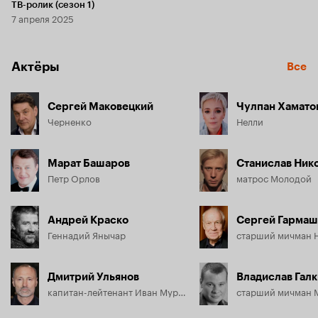
ТВ-ролик (сезон 1)
7 апреля 2025
Актёры
Все
Сергей Маковецкий
Чулпан Хамато
Черненко
Нелли
Марат Башаров
Станислав Ник
Петр Орлов
матрос Молодой
Андрей Краско
Сергей Гармаш
Геннадий Янычар
Дмитрий Ульянов
Владислав Гал
капитан-лейтенант Иван Муравьев
старший мичман 