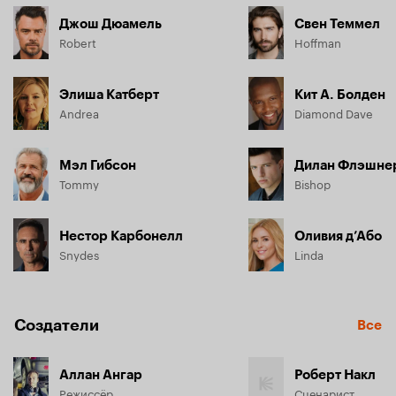
Джош Дюамель
Свен Теммел
Robert
Hoffman
Элиша Катберт
Кит А. Болден
Andrea
Diamond Dave
Мэл Гибсон
Дилан Флэшне
Tommy
Bishop
Нестор Карбонелл
Оливия д’Або
Snydes
Linda
Создатели
Все
Аллан Ангар
Роберт Накл
Режиссёр
Сценарист