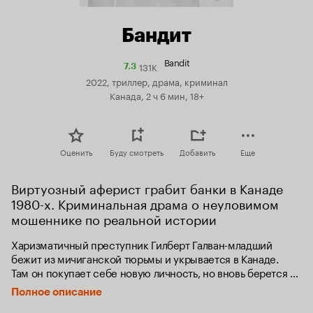
Бандит
Bandit
131K
Рейтинг
7.3
Кинопоиска
2022, триллер, драма, криминал
7.3
Канада, 2 ч 6 мин, 18+
Оценить
Буду смотреть
Добавить
Еще
Виртуозный аферист грабит банки в Канаде 
1980-х. Криминальная драма о неуловимом 
мошеннике по реальной истории
Харизматичный преступник Гилберт Галван-младший 
бежит из мичиганской тюрьмы и укрывается в Канаде. 
Там он покупает себе новую личность, но вновь берется 
за старое. Он грабит рекордные 59 банков и ювелирных 
Полное описание
магазинов, ловко обходя все ловушки полиции и шаг 