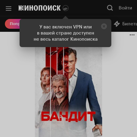
Войти
Онлайн-кинотеатр
Билет
Попробовать Плюс
У вас включен VPN или
в вашей стране доступен
не весь каталог Кинопоиска