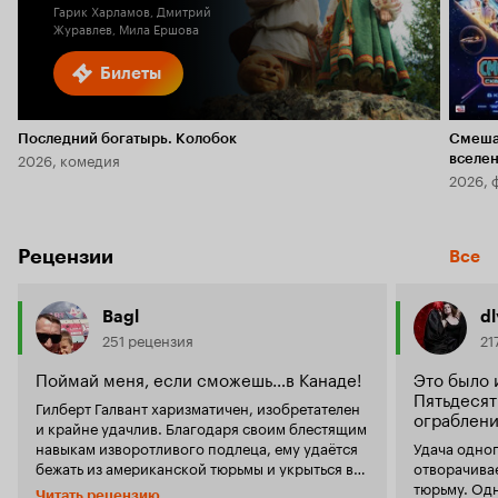
Гарик Харламов, Дмитрий
Журавлев, Мила Ершова
Билеты
Последний богатырь. Колобок
Смеша
2026, комедия
вселе
2026, 
Рецензии
Все
Bagl
dl
251 рецензия
21
Поймай меня, если сможешь…в Канаде!
Это было 
Пятьдесят
Гилберт Галвант харизматичен, изобретателен
ограблени
и крайне удачлив. Благодаря своим блестящим
навыкам изворотливого подлеца, ему удаётся
Удача одног
бежать из американской тюрьмы и укрыться в
отворачивае
Канаде. Казалось бы, надо залечь на дно и
тюрьму. Одн
Читать рецензию