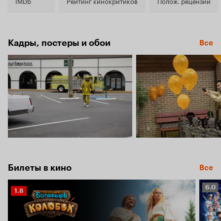
7.3
IMDb
Рейтинг кинокритиков
Полож. рецензии
Кадры, постеры и обои
Все
Билеты в кино
Все
Рейт
6.0
Рейтинг
1.8
Кино
Кинопоиска
6.0
1.8