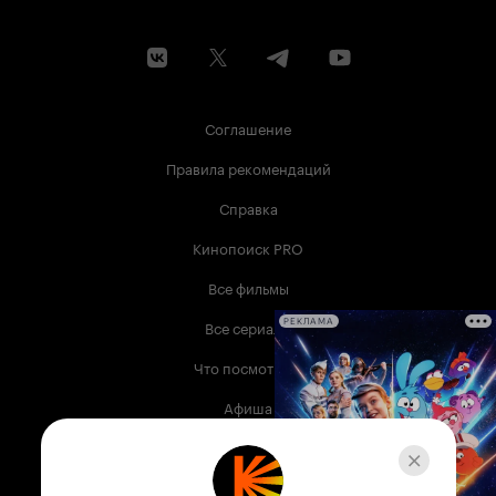
Соглашение
Правила рекомендаций
Справка
Кинопоиск PRO
Все фильмы
Все сериалы
РЕКЛАМА
Что посмотреть
Афиша
Музыка
Телепрограмма