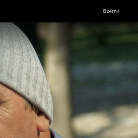
Войти