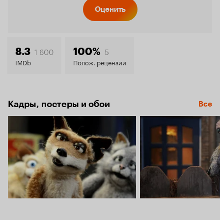
Кинопо
Оценить
7.9
1 600
5
8.3
100%
IMDb
Полож. рецензии
Кадры, постеры и обои
Все