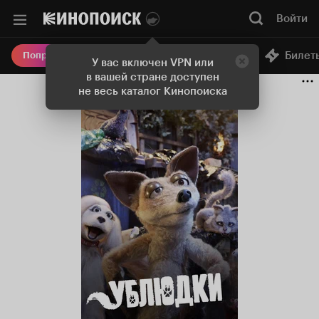
Войти
Онлайн-кинотеатр
Билет
Попробовать Плюс
У вас включен VPN или
в вашей стране доступен
не весь каталог Кинопоиска