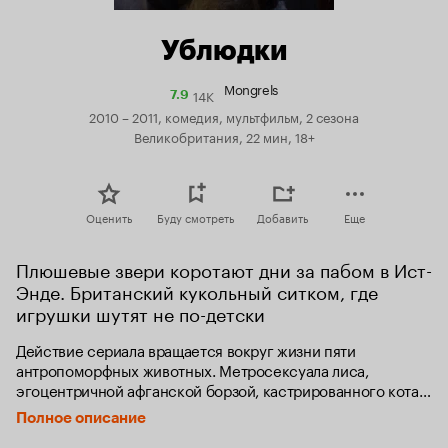
Ублюдки
Mongrels
14K
Рейтинг
7.9
Кинопоиска
2010 – 2011, комедия, мультфильм, 2 сезона
7.9
Великобритания, 22 мин, 18+
Оценить
Буду смотреть
Добавить
Еще
Плюшевые звери коротают дни за пабом в Ист-
Энде. Британский кукольный ситком, где 
игрушки шутят не по-детски
Действие сериала вращается вокруг жизни пяти 
антропоморфных животных. Метросексуала лиса, 
эгоцентричной афганской борзой, кастрированного кота, 
голубя и еще одного лиса матершинника-социопата.
Полное описание