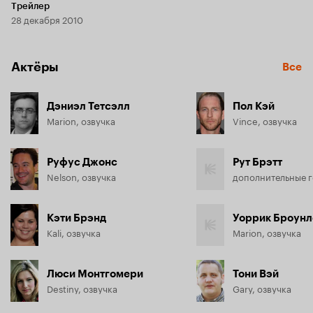
Трейлер
28 декабря 2010
Актёры
Все
Дэниэл Тетсэлл
Пол Кэй
Marion, озвучка
Vince, озвучка
Руфус Джонс
Рут Брэтт
Nelson, озвучка
Кэти Брэнд
Уоррик Броунл
Kali, озвучка
Marion, озвучка
Люси Монтгомери
Тони Вэй
Destiny, озвучка
Gary, озвучка