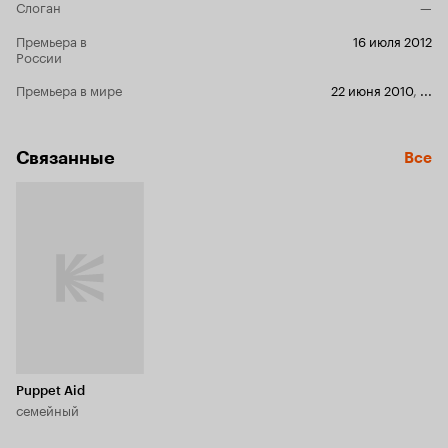
Слоган
—
для всех. Но, как это частенько уже получается,
сериал бесс
Премьера в
16 июля 2012
второго се
России
такой, как 
Премьера в мире
22 июня 2010
самонадеян
,
...
загадкой. Н
это время -
намного до
Связанные
Все
действител
действо, с
который в с
“добавкой”,
кажется пр
Определенно
каждо
Puppet Aid
семейный