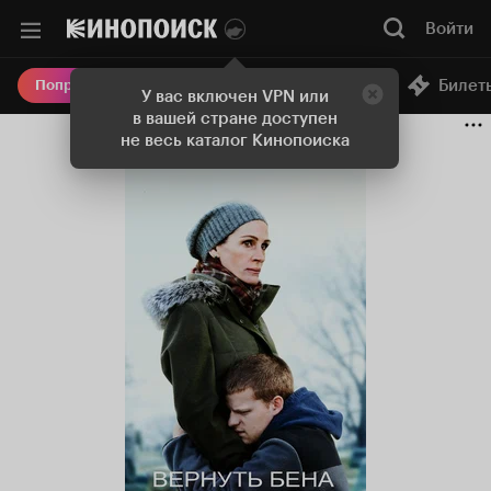
Войти
Онлайн-кинотеатр
Билет
Попробовать Плюс
У вас включен VPN или
в вашей стране доступен
не весь каталог Кинопоиска