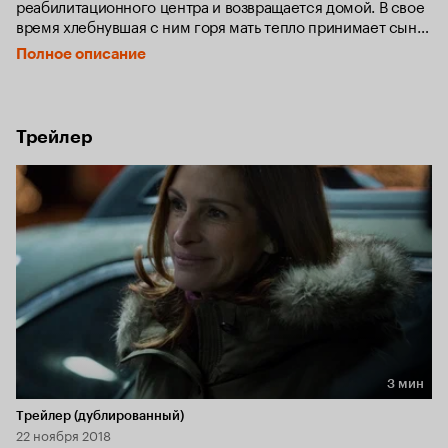
реабилитационного центра и возвращается домой. В свое 
время хлебнувшая с ним горя мать тепло принимает сына, 
но скоро убеждается, что ничего не изменилось - от парня 
Полное описание
по-прежнему нужно ждать беды. У нее есть 24 часа, чтобы 
уберечь сына от опасности. Но как далеко можно зайти, 
спасая тех, кого мы любим?
Трейлер
3 мин
Длительность 3 мин
Трейлер (дублированный)
22 ноября 2018