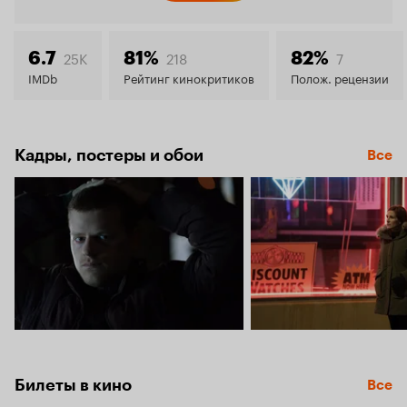
Кинопо
6.9
25K
218
7
6.7
81%
82%
IMDb
Рейтинг кинокритиков
Полож. рецензии
Кадры, постеры и обои
Все
Билеты в кино
Все