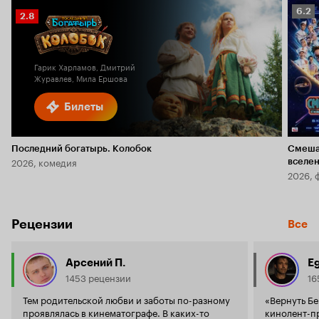
Рейт
6.2
Рейтинг
2.8
Кино
Кинопоиска
6.2
2.8
Гарик Харламов, Дмитрий
Журавлев, Мила Ершова
Билеты
Последний богатырь. Колобок
Смеша
2026, комедия
вселе
2026, 
Рецензии
Все
Арсений П.
E
1453 рецензии
16
Тем родительской любви и заботы по-разному
«Вернуть Бе
проявлялась в кинематографе. В каких-то
кинолент-п