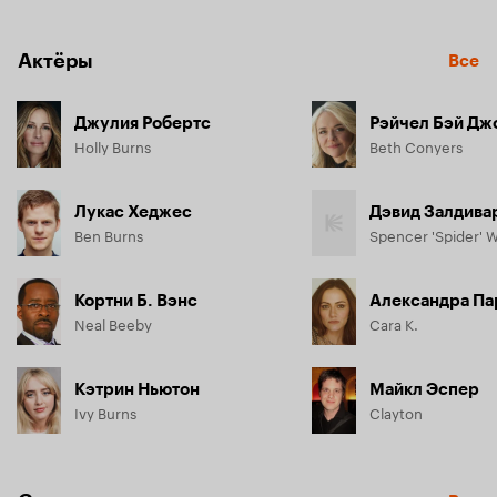
Актёры
Все
Джулия Робертс
Рэйчел Бэй Дж
Holly Burns
Beth Conyers
Лукас Хеджес
Дэвид Залдива
Ben Burns
Spencer 'Spider' 
Кортни Б. Вэнс
Александра Па
Neal Beeby
Cara K.
Кэтрин Ньютон
Майкл Эспер
Ivy Burns
Clayton