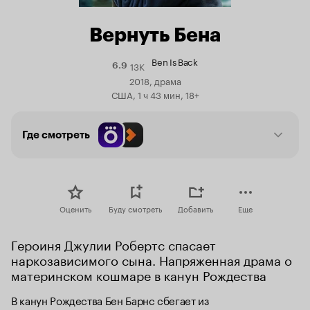
Вернуть Бена
Ben Is Back
13K
Рейтинг
6.9
Кинопоиска
2018, драма
6.9
США, 1 ч 43 мин, 18+
Где смотреть
Оценить
Буду смотреть
Добавить
Еще
Героиня Джулии Робертс спасает 
наркозависимого сына. Напряженная драма о 
материнском кошмаре в канун Рождества
В канун Рождества Бен Барнс сбегает из 