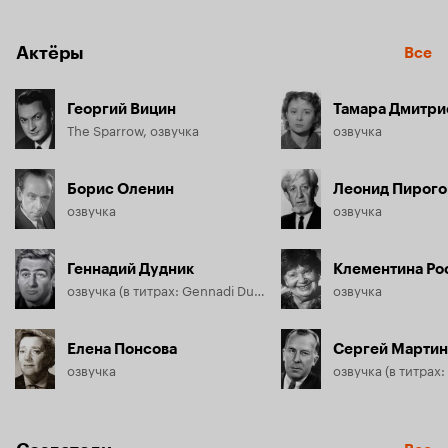
Актёры
Все
Георгий Вицин
Тамара Дмитри
The Sparrow, озвучка
озвучка
Борис Оленин
Леонид Пирого
озвучка
озвучка
Геннадий Дудник
Клементина Ро
озвучка (в титрах: Gennadi Dudnik)
озвучка
Елена Понсова
Сергей Марти
озвучка
озвучка (в титрах: