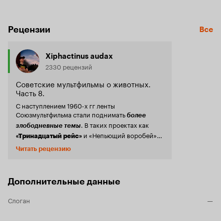
Рецензии
Все
Xiphactinus audax
2330 рецензий
Советские мультфильмы о животных.
Часть 8.
С наступлением 1960-х гг ленты
Союзмультфильма стали поднимать
более
. В таких проектах как
злободневные темы
и «Непьющий воробей»
«Тринадцатый рейс»
засветился
, чьи интонации –
Георгий Вицин
Читать рецензию
большая находка для авторов. Озвучивать
воробья актёру уже доводилось в мультфильме
, но самое интересное, что
«Высокая горка»
Дополнительные данные
будущий Трус из комедий Гайдая даже тогда
озвучивал любителей выпить. Судя по всему,
Слоган
—
это амплуа преследовало Вицина всю его
карьеру. Антропоморфные птицы
(преимущественно из отрядов