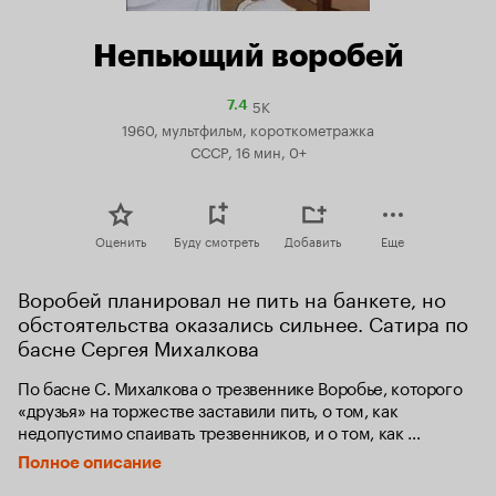
Непьющий воробей
5K
Рейтинг
7.4
Кинопоиска
1960, мультфильм, короткометражка
7.4
СССР, 16 мин, 0+
Оценить
Буду смотреть
Добавить
Еще
Воробей планировал не пить на банкете, но 
обстоятельства оказались сильнее. Сатира по 
басне Сергея Михалкова
По басне С. Михалкова о трезвеннике Воробье, которого 
«друзья» на торжестве заставили пить, о том, как 
недопустимо спаивать трезвенников, и о том, как 
необходимо проявлять твердость.
Полное описание