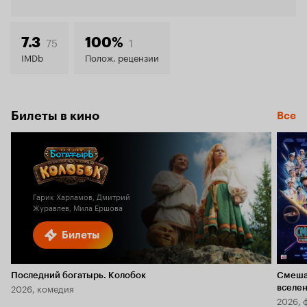
Кинопо
7.4
75
1
7.3
100%
IMDb
Полож. рецензии
Билеты в кино
Все
Гарик Харламов, Дмитрий
Журавлев, Мила Ершова
Билеты
Последний богатырь. Колобок
Смеша
2026, комедия
вселе
2026, 