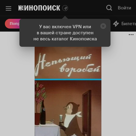
Войти
Онлайн-кинотеатр
Билет
Попробовать Плюс
У вас включен VPN или
в вашей стране доступен
не весь каталог Кинопоиска