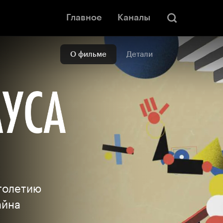
Главное
Каналы
О фильме
Детали
толетию
айна