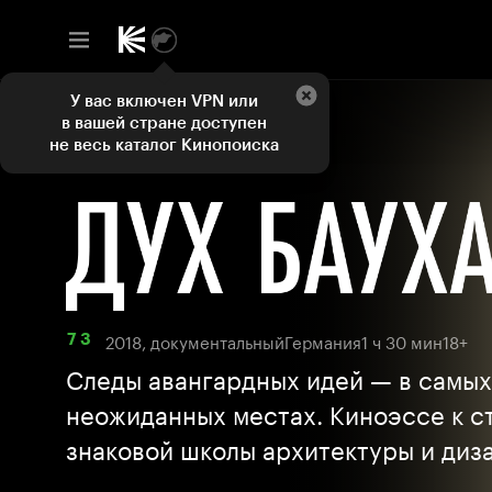
У вас включен VPN или
в вашей стране доступен
не весь каталог Кинопоиска
2018, документальный
Германия
1 ч 30 мин
18+
7 3
Следы авангардных идей — в самых
неожиданных местах. Киноэссе к с
знаковой школы архитектуры и диз