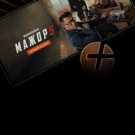
предпринимают попытки вернуть их. Но это не
единственная проблема, главные герои
сталкиваются с проблемами быта, а также с
непониманием родственников. Больше всего в
этих перипетиях мне было жалко Петра.
Откровенно говоря, этот персонаж мне был
симпатичен не только внешними данными, но
и своими внутренними качествами:
принципами, отношением к другим,
искренностью. Сначала он безутешно страдал
по Лане, а она его отвергала и хотела вернуть
своего мужа, которому было наплевать на
рушившуюся по его вине семью, потом его
захомутала (не могу даже подобрать другого
слова) Карина. Здесь, скорее Петр был для нее
недостижимой игрушкой, которую очень
хотелось, хотя получив ее, она так и не стала
счастливой. Наконец-то во втором сезоне,
Лана смирилась со своими чувствами к Петру,
приняла, так сказать, свое счастье и они стали
жить вместе, однако проблем не уменьшилось.
В общем, ее любовь я так и не смогла понять на
протяжении двух сезонов, то она его
прогоняет, то не может жить без него. В целом,
сериал получился хорошим, добрым,