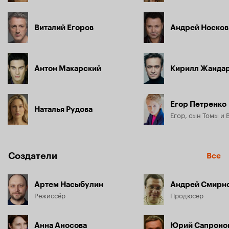
Виталий Егоров
Андрей Носков
Антон Макарский
Кирилл Жанда
Егор Петренко
Наталья Рудова
Егор, сын Томы и
Создатели
Все
Артем Насыбулин
Андрей Смирн
Режиссёр
Продюсер
Анна Аносова
Юрий Сапроно