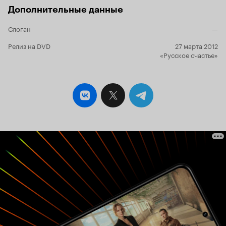
четырьмя основными персонажами. Не
Дополнительные данные
случайно был выбран слоган сериала «По
закону бумеранга…», ведь все знают эти
Слоган
—
заветные слова, но не всегда помнят, что все в
нашей жизни возвращается, какие бы обиды ты
Релиз на DVD
27 марта 2012
не причинил другому, это вернется и к тебе.
«Русское счастье»
Случайные совпадения не всегда бывают
случайными, также как и случайные связи
могут обернуться прочными союзами, где
зарождается прекрасное чувство- любовь. Уже
другую «счастливую» семью нам показывают
буквально через несколько серий. Здесь тоже,
в первую очередь, любит женщина, а мужчина
лишь позволяет себя любить, но вскоре с
течением событий, все встает на свои места-
любимые наконец-то воссоединяются,
наступает долгожданное счастье. Так и
начинается второй сезон сериала «Дыши со
мной» -двое давно влюбленных друг в друга
людей наконец-то решаются сделать
решительный шаг навстречу, несмотря на
многочисленные преграды. Вот только их
прошлые половинки не готовы так просто
отпускать своих любимых, поэтому