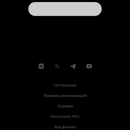
справедливым, но мне понравился первый
сезон больше, поэтому я бы рекомендовала на
нем и остановиться, чтобы не видеть истерик
Карины, мучений Пети и нелогичной Ланы. Но
если вас не устраивает такая концовка в
первом сезоне, как и меня, то включите фоном
второй сезон «Дыши со мной», даже так вы
поймете, что там происходит, ведь некоторые
серии затянуты, а диалоги героев оставляют
желать лучшего. 8 из 10
Соглашение
Правила рекомендаций
Справка
Кинопоиск PRO
Все фильмы