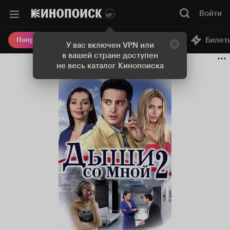
Войти
Онлайн-кинотеатр
Билет
Попробовать Плюс
У вас включен VPN или
в вашей стране доступен
не весь каталог Кинопоиска