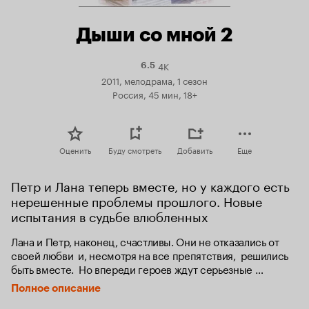
Дыши со мной 2
4K
Рейтинг
6.5
Кинопоиска
2011, мелодрама, 1 сезон
6.5
Россия, 45 мин, 18+
Оценить
Буду смотреть
Добавить
Еще
Петр и Лана теперь вместе, но у каждого есть 
нерешенные проблемы прошлого. Новые 
испытания в судьбе влюбленных
Лана и Петр, наконец, счастливы. Они не отказались от 
своей любви  и, несмотря на все препятствия,  решились 
быть вместе.  Но впереди героев ждут серьезные 
испытания - ведь Петр до сих пор женат на Карине, и 
Полное описание
скоро у них должен родиться общий ребенок.  А у Ланы 