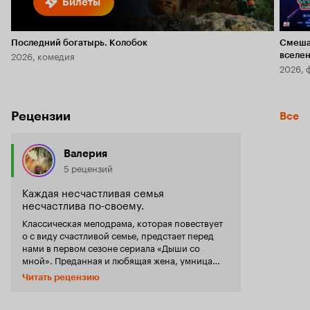
Билеты
Последний богатырь. Колобок
Смеша
2026, комедия
вселе
2026, 
Рецензии
Все
Валерия
5 рецензий
Каждая несчастливая семья
несчастлива по-своему.
Классическая мелодрама, которая повествует
о с виду счастливой семье, предстает перед
нами в первом сезоне сериала «Дыши со
мной». Преданная и любящая жена, умница
красавица дочь, а муж в день годовщины
Читать рецензию
свадьбы уходит к любовнице. Вроде бы таких
историй мы видели сотни, но здесь все
события будут разворачиваться между