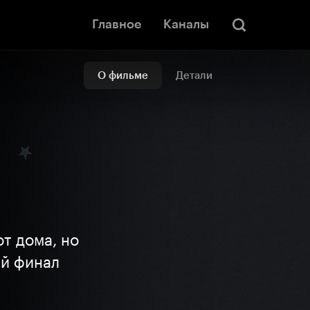
Главное
Каналы
О фильме
Детали
т дома, но
ий финал