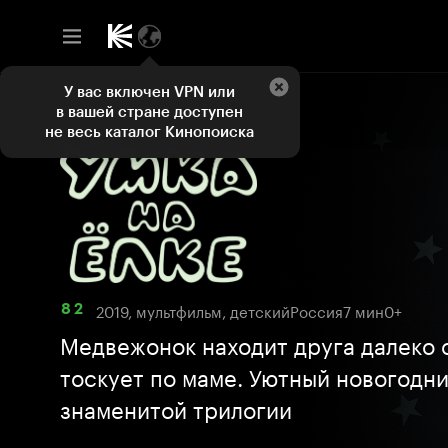
У вас включен VPN или
в вашей стране доступен
не весь каталог Кинопоиска
2019, мультфильм, детский
Россия
7 мин
0+
8 2
Медвежонок находит друга далеко о
тоскует по маме. Уютный новогодн
знаменитой трилогии