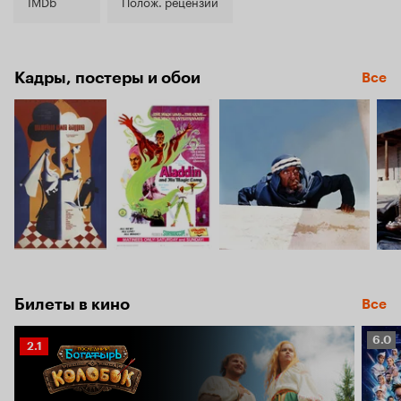
8.1
IMDb
Полож. рецензии
Кадры, постеры и обои
Все
Билеты в кино
Все
Рейт
6.0
Рейтинг
2.1
Кино
Кинопоиска
6.0
2.1