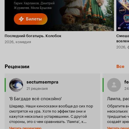
Гарик Харламов, Дмитрий
Журавлев, Мила Ершова
Билеты
Последний богатырь. Колобок
Смеша
2026, комедия
вселе
2026, 
Рецензии
Все
sectumsempra
fe
21 рецензия
24
'В Багдаде всё спокойно'
Лампа, р
Шедевр. Наши киносказки вообще до сих пор
Обратите в
смотрятся на ура. Хотя по эффектам они и
нескольких
кажутся несколько устаревшими. С другой
тридцатью 
стороны, это с чем сравнивать. 'Лампа', к
создаёт зре
примеру, на порядок выше американских
Гуру' и 'Кл
Читать рецензию
Читать рец