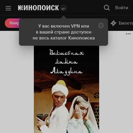
Войти
Онлайн-кинотеатр
Билет
Попробовать Плюс
У вас включен VPN или
в вашей стране доступен
не весь каталог Кинопоиска