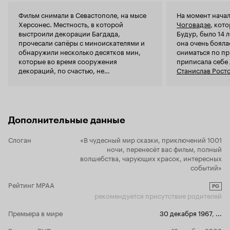
насколько дотошно подходили ко всему, к
каждой мелочи. Пусть даже эта мелочь и не
Фильм снимали в Севастополе, на мысе
На момент нача
будет заметна. Например, что каждый выход
Херсонес. Местность, в которой
Чоговадзе
, кот
Султана сопровождает львиный рык. И ведь не
выстроили декорации Багдада,
Будур, было 14 
синтезировали этот рык на компьютере -
прочесали сапёры с миноискателями и
она очень боялас
записывали вживую. И сверчков записывали. И
обнаружили несколько десятков мин,
сниматься по пр
целый город Багдад строили, и над каждым
которые во время сооружения
приписала себе
образом, над трактовкой каждого персонажа
декораций, по счастью, не
Станислав Рост
головы ломали, как будто это не детская
сдетонировали.
драму «
Герой н
сказка, а какое-нибудь интеллектуальное кино.
он не взял Чого
'И что ж теперь, и где всё это?' Очень обидно,
именно по этой
что 'Волшебную лампу' так редко показывают.
у Чоговадзе при
Дорогие родители, если найдёте этот фильм на
съёмок, и когда 
Дополнительные данные
диске, купите вашим детям. Пока они у вас ещё
летием, Чоговад
чисты, невинны, и не переели 'импортных
Слоган
«В чудесный мир сказки, приключений 1001
суррогатов'. Покажите им этот фильм. А ещё
ночи, перенесёт вас фильм, полный
лучше - посмотрите вместе с ними. 10 из 10
волшебства, чарующих красок, интересных
событий»
Рейтинг MPAA
PG
рекомендуется присутствие родителей
Премьера в мире
30 декабря 1967
,
...
Релиз на DVD
19 ноября 2009