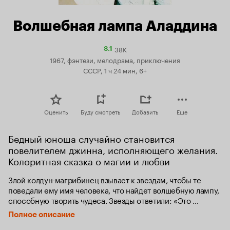
Волшебная лампа Аладдина
38K
Рейтинг
8.1
Кинопоиска
1967, фэнтези, мелодрама, приключения
8.1
СССР, 1 ч 24 мин, 6+
Оценить
Буду смотреть
Добавить
Еще
Бедный юноша случайно становится 
повелителем джинна, исполняющего желания. 
Колоритная сказка о магии и любви
Злой колдун-магрибинец взывает к звездам, чтобы те 
поведали ему имя человека, что найдет волшебную лампу, 
способную творить чудеса. Звезды ответили: «Это 
Аладдин». В Багдаде живет дочь султана, красавица Будур. 
Полное описание
Всякий, кто посмеет взглянуть на нее, будет казнен. 
