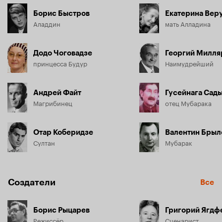
Борис Быстров
Екатерина Вер
Аладдин
мать Алладина
Додо Чоговадзе
Георгий Милля
принцесса Будур
Наимудрейший
Андрей Файт
Гусейнага Сад
Магрибинец
отец Мубарака
Отар Коберидзе
Валентин Брыл
Султан
Мубарак
Создатели
Все
Борис Рыцарев
Григорий Ягдф
Режиссёр
Сценарист