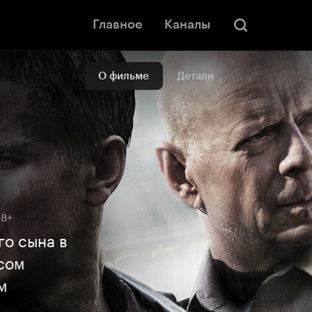
Главное
Каналы
О фильме
Детали
18+
о сына в
сом
м