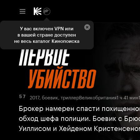
У вас включен VPN или
в вашей стране доступен
не весь каталог Кинопоиска
2017, боевик, триллер
Великобритания
1 ч 41 мин
5 7
Брокер намерен спасти похищенног
обход шефа полиции. Боевик с Брю
Уиллисом и Хейденом Кристенсено