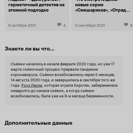
важно гражданский ты или военный. Для
герметичный детектив на
новые серии
нашего следователя это пришлось объяснять
атомной подлодке
«Смешариков», «Отряд
прямо по сюжету. Второе, построй свою
самоубийц: Миссия
работу. У каждого военного есть график когда
навылет», «Лука»
он заступает, когда он бодрствует, когда он
6 октября 2021
4
3 сентября 2021
8
должен отдыхать. Нет, она бегает дергает всех,
устраивает скандалы, мешает нести службу.
Хорошее шоу. Много женских переживаний и
всяких фобий чтобы придать драматизма,
Знаете ли вы что...
думаю для девушек и подростков, кто, как
говорится не в этой теме, зайдет на ура.
Съёмки начались в начале февраля 2020 года, но уже 17
марта съёмочный процесс прервала пандемия
коронавируса. Съёмки возобновились через 5 месяцев,
14 августа 2020 года, и завершились в сентябре того же
года.
Роуз Лесли
, которая играла Кирстен, забеременела
незадолго до начала съёмок, а когда съёмки
возобновились, была уже на 9-м месяце беременности.
Дополнительные данные