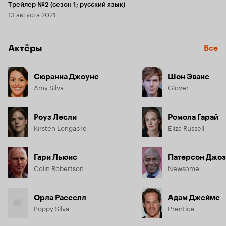
Трейлер №2 (сезон 1; русский язык)
13 августа 2021
Актёры
Все
Сюранна Джоунс
Шон Эванс
Amy Silva
Glover
Роуз Лесли
Ромола Гарай
Kirsten Longacre
Eliza Russell
Гари Льюис
Патерсон Джо
Colin Robertson
Newsome
Орла Расселл
Адам Джеймс
Poppy Silva
Prentice