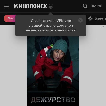
Войти
Онлайн-кинотеатр
Билет
Попробовать Плюс
У вас включен VPN или
в вашей стране доступен
не весь каталог Кинопоиска