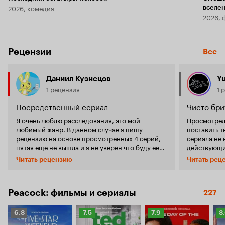
2026, комедия
вселе
2026, 
Рецензии
Все
Даниил Кузнецов
Yu
1 рецензия
1 
Посредственный сериал
Чисто бри
Я очень люблю расследования, это мой
Просмотрел 
любимый жанр. В данном случае я пишу
поставить т
рецензию на основе просмотренных 4 серий,
сериала не 
пятая еще не вышла и я не уверен что буду ее
действующи
смотреть. Основная проблема данного
пространств
Читать рецензию
Читать рец
сериала - в него сложно поверить. Все что там
покинуть. 
происходит - театр абсурда. Да, хорошее и
супер-нова
интересное повествование, да, хорошая
инспектор и
задумка: две отдельные сюжетные линии, два
характерно 
Peacock: фильмы и сериалы
227
отдельных расследования. И оба
времен Мисс Марпл
расследования дополняют друг друга, когда
расследован
Рейтинг
Рейтинг
Рейтинг
Р
6.8
7.5
7.9
8
следователи обмениваются информацией.
конечно же 
Кинопоиска
Кинопоиска
Кинопоиска
К