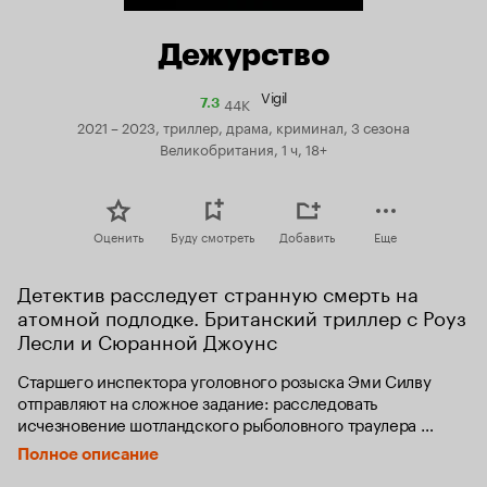
Дежурство
Vigil
44K
Рейтинг
7.3
Кинопоиска
2021 – 2023, триллер, драма, криминал, 3 сезона
7.3
Великобритания, 1 ч, 18+
Оценить
Буду смотреть
Добавить
Еще
Детектив расследует странную смерть на 
атомной подлодке. Британский триллер с Роуз 
Лесли и Сюранной Джоунс
Старшего инспектора уголовного розыска Эми Силву 
отправляют на сложное задание: расследовать 
исчезновение шотландского рыболовного траулера 
и загадочную смерть на борту атомной подводной лодки. 
Полное описание
Силва подозревает, что между этими событиями есть 