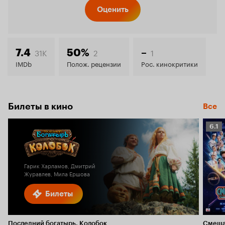
Кинопо
Оценить
7.3
31K
2
1
7.4
50%
–
IMDb
Полож. рецензии
Рос. кинокритики
Билеты в кино
Все
Рейт
6.1
Кино
6.1
Гарик Харламов, Дмитрий
Журавлев, Мила Ершова
Билеты
Последний богатырь. Колобок
Смеша