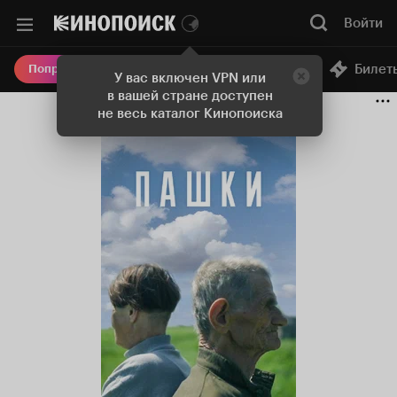
Войти
Онлайн-кинотеатр
Билет
Попробовать Плюс
У вас включен VPN или
в вашей стране доступен
не весь каталог Кинопоиска