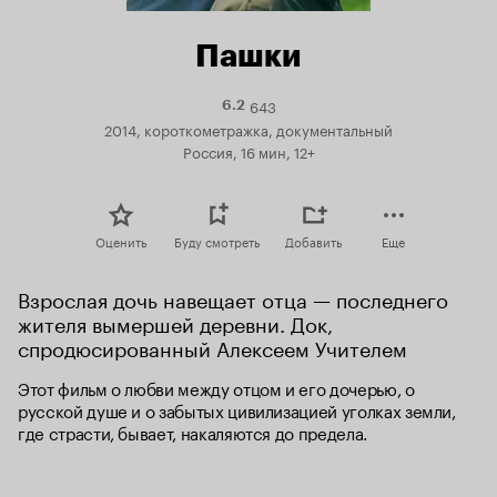
Пашки
643
Рейтинг
6.2
Кинопоиска
2014, короткометражка, документальный
6.2
Россия, 16 мин, 12+
Оценить
Буду смотреть
Добавить
Еще
Взрослая дочь навещает отца — последнего 
жителя вымершей деревни. Док, 
спродюсированный Алексеем Учителем
Этот фильм о любви между отцом и его дочерью, о 
русской душе и о забытых цивилизацией уголках земли, 
где страсти, бывает, накаляются до предела.