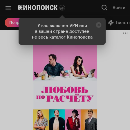
Войти
Онлайн-кинотеатр
Билет
Попробовать Плюс
У вас включен VPN или
в вашей стране доступен
не весь каталог Кинопоиска