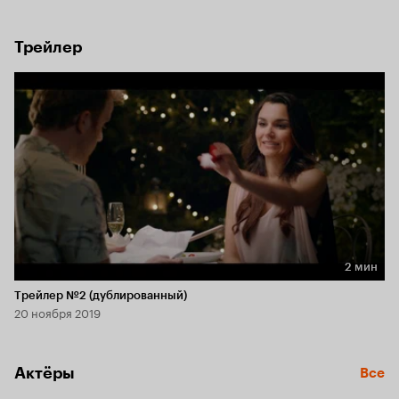
роман приобретает неожиданный поворот, когда Марк 
узнает, что его будущая невеста имеет корыстные 
намерения.
Трейлер
2 мин
Длительность 2 мин
Трейлер №2 (дублированный)
20 ноября 2019
Актёры
Все