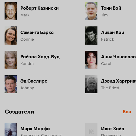
Роберт Казински
Тони Вэй
Mark
Tim
Саманта Баркс
Айван Кэй
Connie
Patrick
Рейчел Херд-Вуд
Анна Ченселл
Kendra
Carol
Эд Спелирс
Дэвид Харгрив
Johnny
The Priest
Создатели
Все
Марк Мерфи
Ивет Хойл
Режиссёр, Сценарист
Продюсер