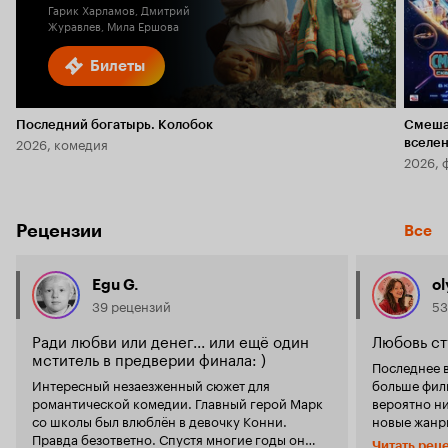
Гарик Харламов, Дмитрий
Журавлев, Мила Ершова
Билеты
Последний богатырь. Колобок
Смеша
2026, комедия
вселе
2026, 
Рецензии
Все
Egu G.
ol
39 рецензий
53
Ради любви или денег... или ещё один
Любовь ст
мститель в предверии финала: )
Последнее 
Интересный незаезженный сюжет для
больше филь
романтической комедии. Главный герой Марк
вероятно ни
со школы был влюблён в девочку Конни.
новые жанры
Правда безответно. Спустя многие годы он
и этот филь
Читать рец