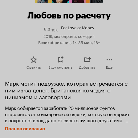
Любовь по расчету
For Love or Money
13K
Рейтинг
6.2
Кинопоиска
2019, мелодрама, комедия
6.2
Великобритания, 1 ч 35 мин, 18+
Оценить
Буду смотреть
Добавить
Еще
Марк мстит подружке, которая встречается с 
ним из-за денег. Британская комедия с 
цинизмом и заговорами
Марк собирается заработать 20 миллионов фунтов 
стерлингов от коммерческой сделки, которую он держит 
в секрете от всех, даже от своего лучшего друга Тима. 
Более того, случайная встреча на похоронах дала ему еще 
Полное описание
один шанс с любовью всей его жизни Конни. Сказочный 