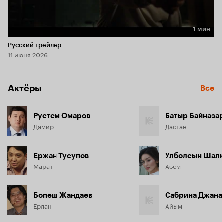
1 мин
Длительность 1 мин
Русский трейлер
11 июня 2026
Актёры
Все
Рустем Омаров
Батыр Байназа
Дамир
Дастан
Ержан Тусупов
Улболсын Шал
Марат
Асем
Бопеш Жандаев
Сабрина Джана
Ерлан
Айым