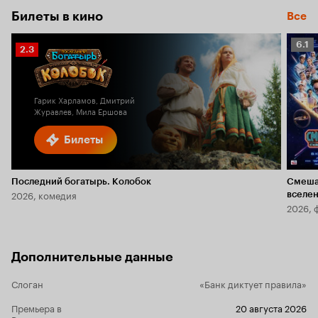
Билеты в кино
Все
Рейт
6.1
Рейтинг
2.3
Кино
Кинопоиска
6.1
2.3
Гарик Харламов, Дмитрий
Журавлев, Мила Ершова
Билеты
Последний богатырь. Колобок
Смеша
2026, комедия
вселе
2026, 
Дополнительные данные
Слоган
«Банк диктует правила»
Премьера в
20 августа 2026