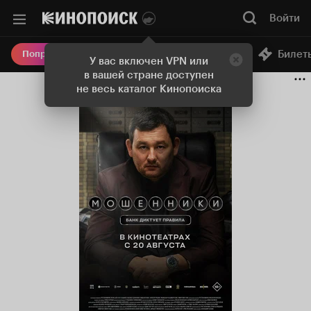
Войти
Онлайн-кинотеатр
Билет
Попробовать Плюс
У вас включен VPN или
в вашей стране доступен
не весь каталог Кинопоиска