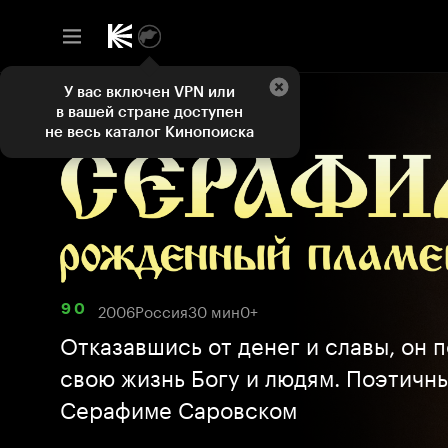
У вас включен VPN или
в вашей стране доступен
не весь каталог Кинопоиска
2006
Россия
30 мин
0+
9 0
Отказавшись от денег и славы, он 
свою жизнь Богу и людям. Поэтичны
Серафиме Саровском