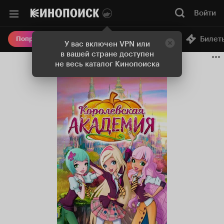
Войти
Онлайн-кинотеатр
Билет
Попробовать Плюс
У вас включен VPN или
в вашей стране доступен
не весь каталог Кинопоиска