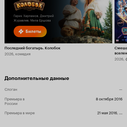
Гарик Харламов, Дмитрий
Журавлев, Мила Ершова
Билеты
Последний богатырь. Колобок
Смеша
2026, комедия
вселе
2026, 
Дополнительные данные
Слоган
—
Премьера в
8 октября 2016
России
Премьера в мире
21 мая 2016
,
...