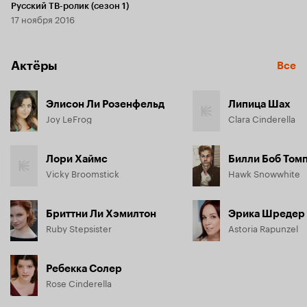
Русский ТВ-ролик (сезон 1)
17 ноября 2016
Актёры
Все
Элисон Ли Розенфельд
Липица Шах
Joy LeFrog
Clara Cinderella
Лори Хаймс
Билли Боб Том
Vicky Broomstick
Hawk Snowwhite
Бриттни Ли Хэмилтон
Эрика Шредер
Ruby Stepsister
Astoria Rapunzel
Ребекка Солер
Rose Cinderella