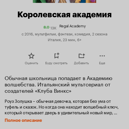
Королевская академия
Regal Academy
13K
Рейтинг
8.0
Кинопоиска
с 2016, мультфильм, фэнтези, комедия, 2 сезона
8.0
Италия, 23 мин, 6+
Оценить
Буду смотреть
Добавить
Еще
Обычная школьница попадает в Академию 
волшебства. Итальянский мультсериал от 
создателей «Клуба Винкс»
Роуз Золушка – обычная девочка, которая без ума от 
туфель и сказок. Но когда она находит волшебный ключ, 
который открывает дверь в удивительный новый мир, 
выясняется, что сказки бывают не только в книжках!

Полное описание