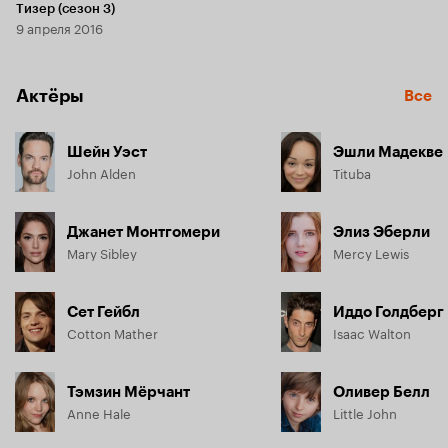
Тизер (сезон 3)
9 апреля 2016
Актёры
Все
Шейн Уэст
Эшли Мадекве
John Alden
Tituba
Джанет Монтгомери
Элиз Эберли
Mary Sibley
Mercy Lewis
Сет Гейбл
Иддо Голдберг
Cotton Mather
Isaac Walton
Тэмзин Мёрчант
Оливер Белл
Anne Hale
Little John