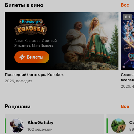
Билеты в кино
Все
Рейт
6.1
Кино
6.1
Гарик Харламов, Дмитрий
Журавлев, Мила Ершова
Билеты
Последний богатырь. Колобок
Смеша
2026, комедия
вселе
2026, 
Рецензии
Все
AlexGatsby
С
102 рецензии
89