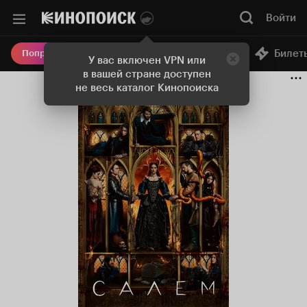
Войти
Онлайн-кинотеатр
Билет
Попробовать Плюс
У вас включен VPN или
в вашей стране доступен
не весь каталог Кинопоиска