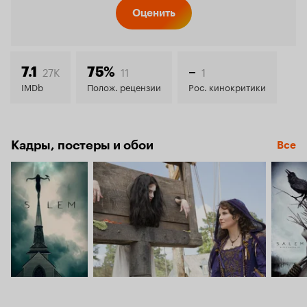
Кинопо
Оценить
6.9
27K
11
1
7.1
75%
–
IMDb
Полож. рецензии
Рос. кинокритики
Кадры, постеры и обои
Все