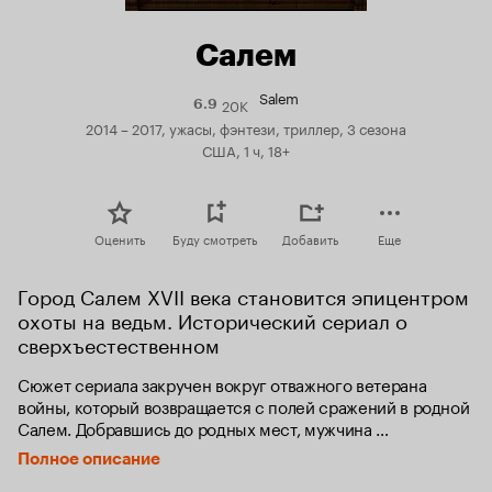
Салем
Salem
20K
Рейтинг
6.9
Кинопоиска
2014 – 2017, ужасы, фэнтези, триллер, 3 сезона
6.9
США, 1 ч, 18+
Оценить
Буду смотреть
Добавить
Еще
Город Салем XVII века становится эпицентром 
охоты на ведьм. Исторический сериал о 
сверхъестественном
Сюжет сериала закручен вокруг отважного ветерана 
войны, который возвращается с полей сражений в родной 
Салем. Добравшись до родных мест, мужчина 
обнаруживает, что все местное население охвачено 
Полное описание
безумием охоты на «ведьм».