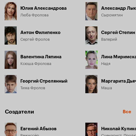
Юлия Александрова
Александр Лык
Люба Фролова
Сыромятин
Антон Филипенко
Сергей Степин
Сергей Фролов
Валерий
Валентина Ляпина
Лина Миримск
Ксюша Фролова
Надя
Георгий Стрелянный
Маргарита Дья
Тима Фролов
Маша
Создатели
Все
Евгений Абызов
Николай Кулик
Режиссёр
Сценарист, Прод