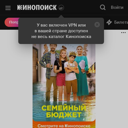
Войти
Онлайн-кинотеатр
Билет
Попробовать Плюс
У вас включен VPN или
в вашей стране доступен
не весь каталог Кинопоиска