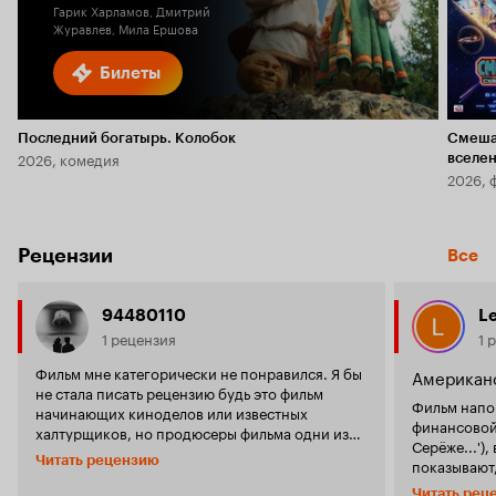
Гарик Харламов, Дмитрий
Журавлев, Мила Ершова
Билеты
Последний богатырь. Колобок
Смеша
2026, комедия
вселе
2026, 
Рецензии
Все
94480110
Le
1 рецензия
1 
Фильм мне категорически не понравился. Я бы
Американс
не стала писать рецензию будь это фильм
Фильм напо
начинающих киноделов или известных
финансовой
халтурщиков, но продюсеры фильма одни из
Серёже...')
лучших действующих сценаристов в стране, и
Читать рецензию
показывают,
в экспертном совете Минкульта заседают, и в
не платить 
жюри везде сидят, и подкаст ведут про
Читать рец