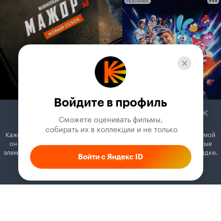
РЕКЛАМА
социологом. Это уже плохо вяжется друг с
другом. Ну и про кубаноидов-зачем этому
уделено столько экранного времени? Я молчу
о том, что это не смешно. Все краски и цвета в
фильме выкручены на какой-то адский
максимум, режет глаз, музыка плоха, режет
ухо. Единственный не противный персонаж это
подружка эзотерик. Она хоть и
клишированная, но не раздражает и к ней не
вопросов. В финале от приторности,
слащавости, декларативности подступает
Войдите в профиль
тошнота.
Сможете оценивать фильмы,

 собирать их в коллекции и не только
Кажется, вы используете блокировщик рекламы. Вместе с рекламой
он может отключать постеры, папки с фильмами и другие важные
элементы. Добавьте Кинопоиск в исключения, и всё будет в порядке.
Войти с Яндекс ID
Как это сделать