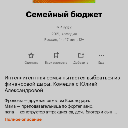
Семейный бюджет
207K
Рейтинг
6.7
Кинопоиска
2021, комедия
6.7
Россия, 1 ч 47 мин, 12+
Оценить
Буду смотреть
Добавить
Еще
Интеллигентная семья пытается выбраться из 
финансовой дыры. Комедия с Юлией 
Александровой
Фроловы — дружная семья из Краснодара. 
Мама — преподавательница по фортепиано, 
папа — конструктор аттракционов, дочь-блогер и сын-
романтик, как и многие, они покупают квартиру в ипотеку. 
Полное описание
Однако скоро оказывается, что платить за неё нечем. 