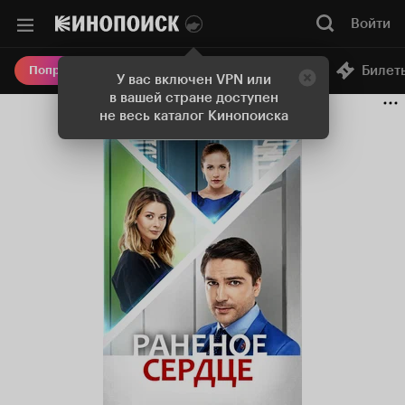
Войти
Онлайн-кинотеатр
Билет
Попробовать Плюс
У вас включен VPN или
в вашей стране доступен
не весь каталог Кинопоиска