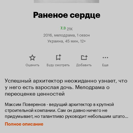
Раненое сердце
21K
Рейтинг
7.3
Кинопоиска
2016, мелодрама, 1 сезон
7.3
Украина, 45 мин, 12+
Оценить
Буду смотреть
Добавить
Еще
Успешный архитектор неожиданно узнает, что 
у него есть взрослая дочь. Мелодрама о 
переоценке ценностей
Максим Поверенов - ведущий архитектор в крупной 
строительной компании. Сам он давно ничего не 
придумывает, но талантливо руководит небольшим штатом 
сотрудников. У Максима есть невеста Тамара, но он до сих 
Полное описание
пор любит свою школьную любовь Ларису, которая не 