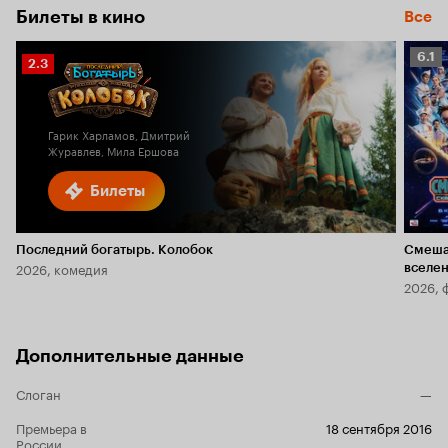
Билеты в кино
Все
Рейт
6.1
Рейтинг
2.3
Кино
Кинопоиска
6.1
2.3
Гарик Харламов, Дмитрий
Журавлев, Мила Ершова
Билеты
Последний богатырь. Колобок
Смеша
2026, комедия
вселе
2026, 
Дополнительные данные
Слоган
—
Премьера в
18 сентября 2016
России