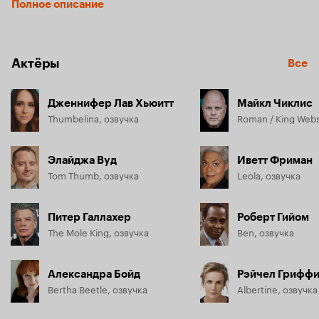
Полное описание
лесные друзья помогают им проделать увлекательный 
путь.
Актёры
Все
Дженнифер Лав Хьюитт
Майкл Чиклис
Thumbelina, озвучка
Roman / King Webs
Элайджа Вуд
Иветт Фриман
Tom Thumb, озвучка
Leola, озвучка
Питер Галлахер
Роберт Гийом
The Mole King, озвучка
Ben, озвучка
Александра Бойд
Рэйчел Гриффи
Bertha Beetle, озвучка
Albertine, озвучка