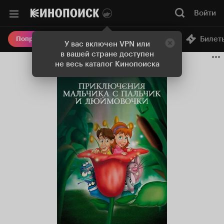
Войти
Онлайн-кинотеатр
Билет
Попробовать Плюс
У вас включен VPN или
в вашей стране доступен
не весь каталог Кинопоиска