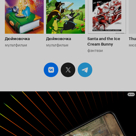
Дюймовочка
Дюймовочка
Santa and the Ice
Thu
мультфильм
мультфильм
мюз
Cream Bunny
фэнтези