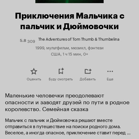
Приключения Мальчика с
пальчик и Дюймовочки
The Adventures of Tom Thumb & Thumbelina
309
Рейтинг
5.8
Кинопоиска
1999, мультфильм, мюзикл, фэнтези
5.8
США, 1 ч 15 мин, 0+
Оценить
Буду смотреть
Добавить
Еще
Маленькие человечки преодолевают 
опасности и заводят друзей по пути в родное 
королевство. Семейная сказка
Мальчик с пальчик и Дюймовочка решают вместе 
отправиться в путешествие на поиски родного дома. 
Веселое, а иногда опасное, приключение ставит перед 
ними много задач. Но собственная смекалка и добрые 