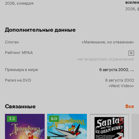
2026, комедия
вселе
2026, 
Дополнительные данные
Слоган
«Маленькие, но отважные»
Рейтинг MPAA
G
нет возрастных ограничений
Премьера в мире
6 августа 2002
,
...
Релиз на DVD
8 августа 2002
«West Video»
Связанные
Все
Рейтинг
Рейтинг
7.3
8.0
Кинопоиска
Кинопоиска
7.3
8.0