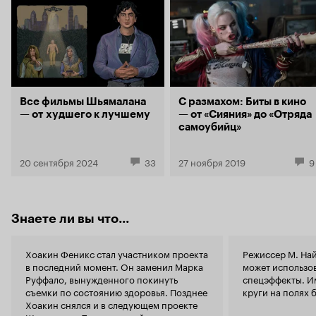
считает инопланетян бесами, чертями и
СМИ, и пуск
проявлением демонизма. Опять религиозный
невежество, 
подтекст, не замечаете? Бесы против
ходу сюжета
священника, грубо говоря. И конец в этом
комедию, п
фильме как раз очень даже верный, он ставит
миллионов 
твердую, жирную точку в конце формулировки
прецедент у
основной идеи фильма — что-то типа «все
по радио с
происходит так, как должно» или «пути
многие слу
Все фильмы Шьямалана
С размахом: Биты в кино
Господни неисповедимы», если хотите. Все
стали спаса
— от худшего к лучшему
— от «Сияния» до «Отряда
ясно для тех, кто правильно понял, о чем,
инопланетны
самоубийц»
собственно, фильм. Остальным рекомендую
правда хва
пересмотреть с учетом вышеизложенного ;-)
реакции на 
20 сентября 2024
33
27 ноября 2019
9
зеленых чел
головы кол
не узнали и
появившиес
уроженцы к
Знаете ли вы что...
отказались 
быть очень
достигает т
Хоакин Феникс стал участником проекта
Режиссер М. Най
печальном 
в последний момент. Он заменил Марка
может использо
в пропасть 
Руффало, вынужденного покинуть
спецэффекты. И
продолжени
съемки по состоянию здоровья. Позднее
круги на полях
окна додела
Хоакин снялся и в следующем проекте
попросту ис