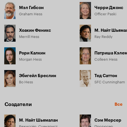
Мэл Гибсон
Черри Джонс
Graham Hess
Officer Paski
Хоакин Феникс
М. Найт Шьяма
Merrill Hess
Ray Reddy
Рори Калкин
Патриша Кэле
Morgan Hess
Colleen Hess
Эбигейл Бреслин
Тед Саттон
Bo Hess
SFC Cunningham
Создатели
Все
М. Найт Шьямалан
Сэм Мерсер
Режиссёр, Сценарист
Продюсер