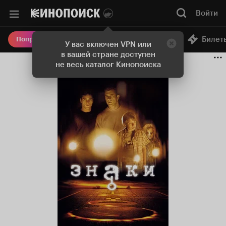
Войти
Онлайн-кинотеатр
Билет
Попробовать Плюс
У вас включен VPN или
в вашей стране доступен
не весь каталог Кинопоиска