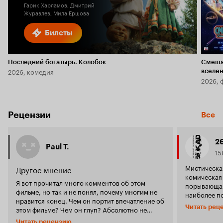
Гарик Харламов, Дмитрий
Журавлев, Мила Ершова
Билеты
Последний богатырь. Колобок
Смеша
2026, комедия
вселе
2026, 
Рецензии
Все
2
Paul T.
15
Мистическая
Другое мнение
комическая
Я вот прочитал много комментов об этом
порывающая
фильме, но так и не понял, почему многим не
наиболее п
нравится конец. Чем он портит впечатление об
особенносте
Читать рец
этом фильме? Чем он глуп? Абсолютно не
филигранно
согласен с этим. Как и с тем, что это фильм про
серьезность
Читать рецензию