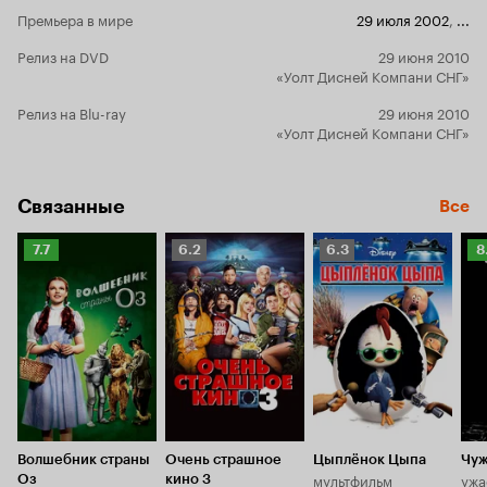
Премьера в мире
29 июля 2002
,
...
Релиз на DVD
29 июня 2010
«Уолт Дисней Компани СНГ»
Релиз на Blu-ray
29 июня 2010
«Уолт Дисней Компани СНГ»
Связанные
Все
Рейтинг
Рейтинг
Рейтинг
Р
7.7
6.2
6.3
8
Кинопоиска
Кинопоиска
Кинопоиска
К
7.7
6.2
6.3
8.
Волшебник страны
Очень страшное
Цыплёнок Цыпа
Чу
мультфильм
ужа
Оз
кино 3