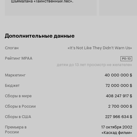
Шьямалана «Таинственный лес».
однако фин
последнюю н
пожалуй, ни
отношения к
зрителей, н
кинокритик
Дополнительные данные
сказанного
Шьмаляна, 
Слоган
«It's Not Like They Didn't Warn Us»
2002-го год
амплуа пом
Рейтинг MPAA
PG-13
надутого а
детям до 13 лет просмотр не желателен
меры, и да
вкуса.
Маркетинг
40 000 000 $
Бюджет
72 000 000 $
Сборы в мире
408 247 917 $
Сборы в России
2 700 000 $
Сборы в США
227 966 634 $
Премьера в
17 октября 2002
России
«Каскад фильм»