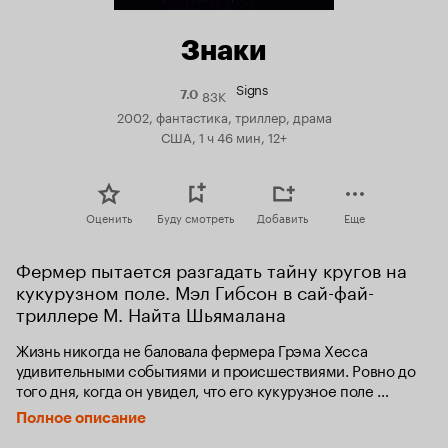
Знаки
Signs
83K
Рейтинг
7.0
Кинопоиска
2002, фантастика, триллер, драма
7.0
США, 1 ч 46 мин, 12+
Оценить
Буду смотреть
Добавить
Еще
Фермер пытается разгадать тайну кругов на 
кукурузном поле. Мэл Гибсон в сай-фай-
триллере М. Найта Шьямалана
Жизнь никогда не баловала фермера Грэма Хесса 
удивительными событиями и происшествиями. Ровно до 
того дня, когда он увидел, что его кукурузное поле 
испещрено непостижимыми, гигантскими знаками из 
Полное описание
примятых стеблей. Жители маленького городка в 