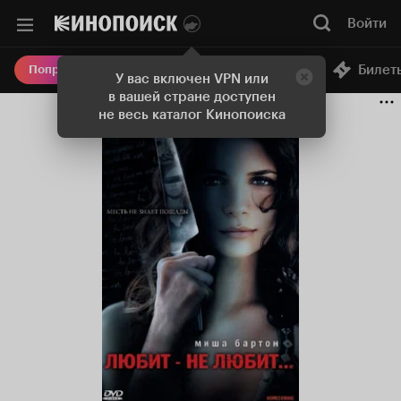
Войти
Онлайн-кинотеатр
Билет
Попробовать Плюс
У вас включен VPN или
в вашей стране доступен
не весь каталог Кинопоиска