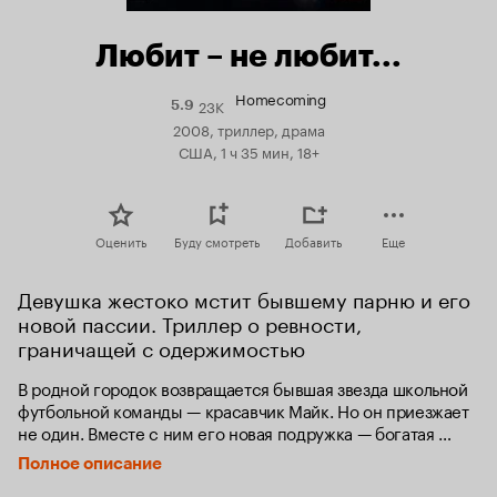
Любит – не любит...
Homecoming
23K
Рейтинг
5.9
Кинопоиска
2008, триллер, драма
5.9
США, 1 ч 35 мин, 18+
Оценить
Буду смотреть
Добавить
Еще
Девушка жестоко мстит бывшему парню и его 
новой пассии. Триллер о ревности, 
граничащей с одержимостью
В родной городок возвращается бывшая звезда школьной 
футбольной команды — красавчик Майк. Но он приезжает 
не один. Вместе с ним его новая подружка — богатая 
и миловидная девушка из Чикаго. Больше всех потрясена 
Полное описание
этой новостью бывшая подруга Майка, девушка никак 