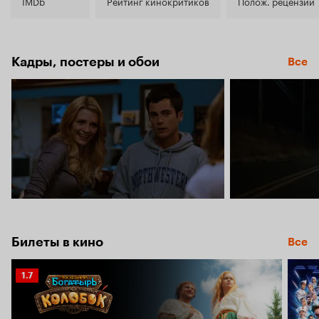
5.9
IMDb
Рейтинг кинокритиков
Полож. рецензии
Кадры, постеры и обои
Все
Билеты в кино
Все
Рейтинг
1.7
Кинопоиска
1.7