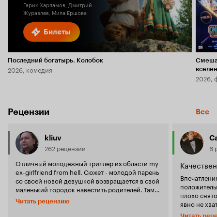
Гарик Харламов, Дмитрий
Журавлев, Мила Ершова
Билеты
Последний богатырь. Колобок
Смеша
2026, комедия
вселе
2026, 
Рецензии
Все
kliuv
C
262 рецензии
6 
Отличный молодежный триллер из области my
Качествен
ex-girlfriend from hell. Сюжет - молодой парень
Впечатления
со своей новой девушкой возвращается в свой
положительн
маленький городок навестить родителей. Там
плохо снято
его встречает его бывшая девушка (Миша
Читать рецензию
явно не хва
Бартон), которая решает любой ценой
бы финансо
заполучить своего парня обратно, даже если
Читать рец