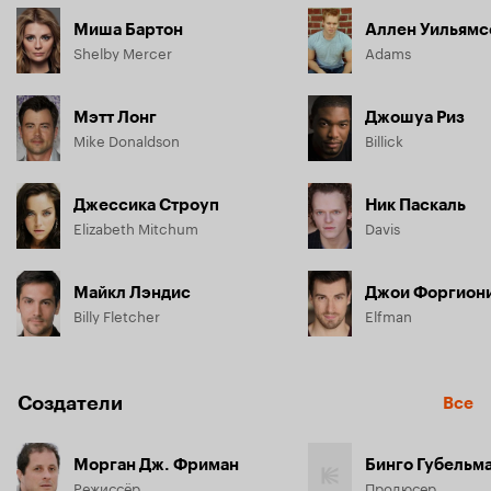
Миша Бартон
Аллен Уильямс
Shelby Mercer
Adams
Мэтт Лонг
Джошуа Риз
Mike Donaldson
Billick
Джессика Строуп
Ник Паскаль
Elizabeth Mitchum
Davis
Майкл Лэндис
Джои Форгион
Billy Fletcher
Elfman
Создатели
Все
Морган Дж. Фриман
Бинго Губельм
Режиссёр
Продюсер