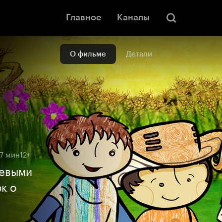
Главное
Каналы
О фильме
Детали
 7 мин
12+
оевыми
к о