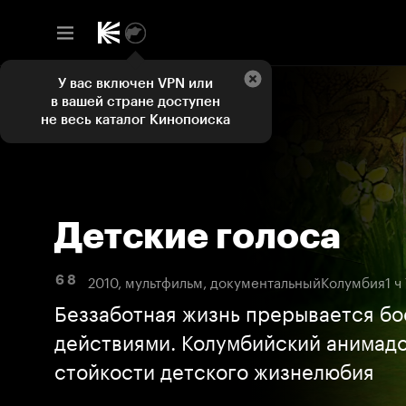
У вас включен VPN или
в вашей стране доступен
не весь каталог Кинопоиска
Детские голоса
2010, мультфильм, документальный
Колумбия
1 ч
6 8
Беззаботная жизнь прерывается б
действиями. Колумбийский анимадо
стойкости детского жизнелюбия