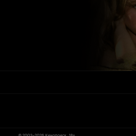
© 2003–2026
Кинопоиск
.
18+