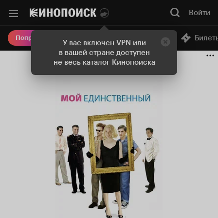
Войти
Онлайн-кинотеатр
Билет
Попробовать Плюс
У вас включен VPN или
в вашей стране доступен
не весь каталог Кинопоиска