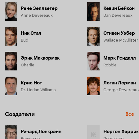
Рене Зеллвегер
Кевин Бейкон
Anne Devereaux
Dan Devereaux
Ник Стал
Стивен Уэбер
Bud
Wallace McAllister
Эрик Маккормак
Марк Рендалл
Charlie
Robbie
Крис Нот
Логан Лерман
Dr. Harlan Williams
George Devereau
Создатели
Все
Ричард Лонкрэйн
Нортон Херрик
Режиссёр
Продюсер