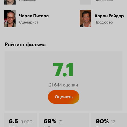
Чарли Питерс
Аарон Райдер
Сценарист
Продюсер
Рейтинг фильма
7.1
Рейтин
21 644 оценки
Кинопо
Оценить
9 900
71
12
6.5
69%
90%