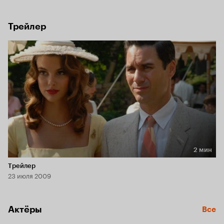
в измене. Вместе с сыновьями она отправляется через все 
штаты в поисках лучшей жизни и нового мужа, который бы 
обеспечил ей и её детям безбедную жизнь.
Трейлер
2 мин
Длительность 2 мин
Трейлер
23 июля 2009
Актёры
Все