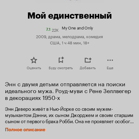
Мой единственный
My One and Only
22K
Рейтинг
7.1
Кинопоиска
2009, драма, мелодрама, комедия
7.1
США, 1 ч 48 мин, 18+
Оценить
Буду смотреть
Добавить
Еще
Энн с двумя детьми отправляется на поиски 
идеального мужа. Роуд-муви с Рене Зеллвегер 
в декорациях 1950-х
Энн Деверо живёт в Нью-Йорке со своим мужем-
музыкантом Дэнни, их сыном Джорджем и своим старшим 
сыном от первого брака Робби. Она не проявляет особого 
интереса к жизни своих детей, и даже не помнит, какие 
Полное описание
школы они посещают. Однажды Энн уличает своего мужа 