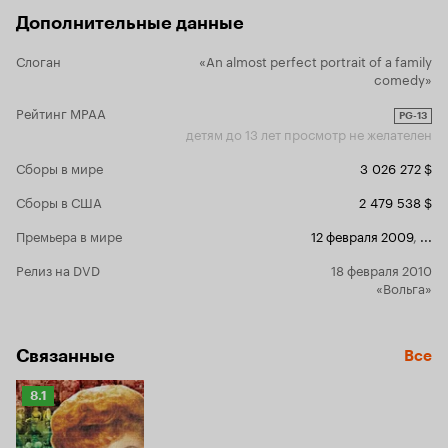
Дополнительные данные
Слоган
«An almost perfect portrait of a family
comedy»
Рейтинг MPAA
PG-13
детям до 13 лет просмотр не желателен
Сборы в мире
3 026 272 $
Сборы в США
2 479 538 $
Премьера в мире
12 февраля 2009
,
...
Релиз на DVD
18 февраля 2010
«Вольга»
Связанные
Все
Рейтинг
8.1
Кинопоиска
8.1