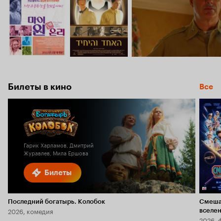
Билеты в кино
Все
Гарик Харламов, Дмитрий
Журавлев, Мила Ершова
Билеты
Последний богатырь. Колобок
Смеша
2026, комедия
вселе
2026, 