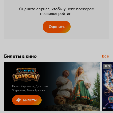
Оцените сериал, чтобы у него поскорее
появился рейтинг
Оценить
Билеты в кино
Все
Рейт
6.2
Кино
6.2
Гарик Харламов, Дмитрий
Журавлев, Мила Ершова
Билеты