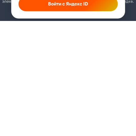
элементы. Добавьте Кинопоиск в исключения, и всё будет в порядке.
Войти с Яндекс ID
Как это сделать
Соглашение
Правила рекомендаций
Справка
Кинопоиск PRO