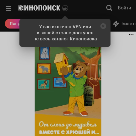
Войти
Онлайн-кинотеатр
Билет
Попробовать Плюс
У вас включен VPN или
в вашей стране доступен
не весь каталог Кинопоиска