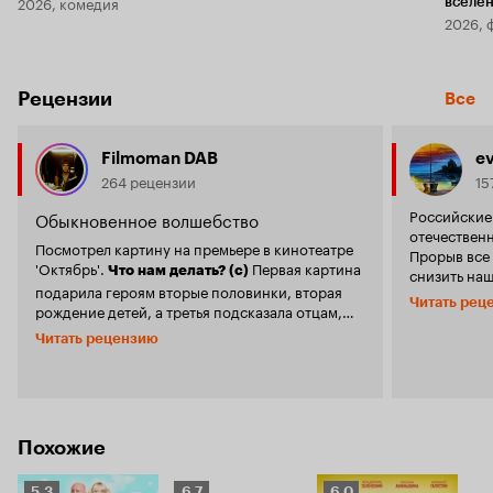
2026, комедия
вселе
2026, 
Рецензии
Все
Filmoman DAB
e
264 рецензии
15
Российские
Обыкновенное волшебство
отечествен
Посмотрел картину на премьере в кинотеатре
Прорыв все 
'Октябрь'.
Первая картина
Что нам делать? (с)
снизить наш
подарила героям вторые половинки, вторая
не так грус
Читать рец
рождение детей, а третья подсказала отцам,
Уважаемые 
как надо вести себя с детьми. Дуэт режиссеров
городе», ра
Читать рецензию
продолжил выковыривать идеи из старых,
здравого и
давно ставших классикой, американских
во всей Рос
комедий. Весь режиссерский потенциал
на сценарис
вырабатывается на поиске колоритных
Неужели не
персонажей и мест для съемок. В остальном их
содержател
Похожие
работа это движение на месте, ничего нового
следующий 
или кардинального иного зритель не найдет,
всероссийс
авторы пытаются выехать на уже отработанном
Рейтинг
Рейтинг
Рейтинг
5.3
6.7
6.0