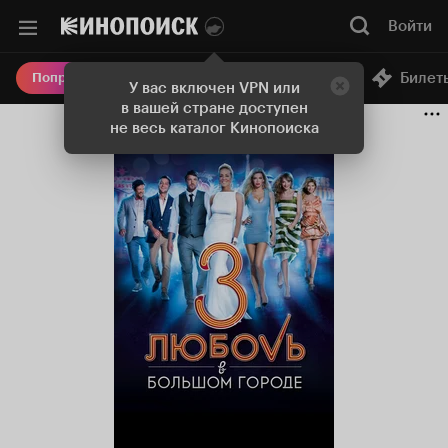
Войти
Онлайн-кинотеатр
Билет
Попробовать Плюс
У вас включен VPN или
в вашей стране доступен
не весь каталог Кинопоиска