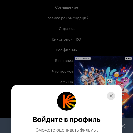
Соглашение
Правила рекомендаций
Справка
Кинопоиск PRO
Все фильмы
Все сериалы
РЕКЛАМА
Что посмотреть
Афиша
Музыка
Телепрограмма
Книги
Войдите в профиль
Служба поддержки
Сможете оценивать фильмы,
