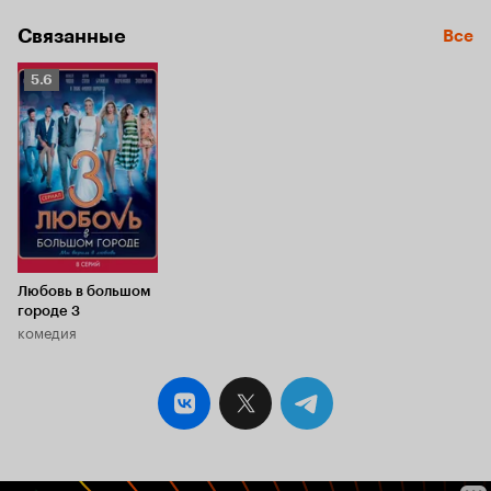
Связанные
Все
Рейтинг
5.6
Кинопоиска
5.6
Любовь в большом
городе 3
комедия