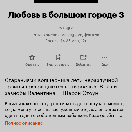
Любовь в большом городе 3
45K
Рейтинг
6.1
Кинопоиска
2013, комедия, мелодрама, фэнтези
6.1
Россия, 1 ч 35 мин, 12+
Оценить
Буду смотреть
Добавить
Еще
Стараниями волшебника дети неразлучной 
троицы превращаются во взрослых. В роли 
зазнобы Валентина — Шэрон Стоун
В жизни каждого отца рано или поздно наступает момент, 
когда жена улетает на заслуженный отдых, а он остается 
один на один с собственным ребенком. Казалось бы – 
ничего сложного! Также подумали Игорь, Артем и Сауна, 
Полное описание
даже не подозревая, какой «водопад» приключений 