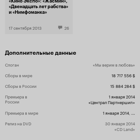
вставлять р
«Кино Экспо»: «Жасмин»,
призвана б
«Двенадцать лет рабства»
и «Нимфоманка»
17 сентября 2013
26
Дополнительные данные
Слоган
«Мы верим в любовь»
Сборы в мире
18 717 556 $
Сборы в России
15 884 284 $
Премьера в
1 января 2014
России
«Централ Партнершип»
Премьера в мире
1 января 2014
,
...
Релиз на DVD
30 января 2014
«CD Land»