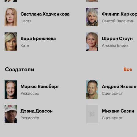
Светлана Ходченкова
Филипп Кирко
Настя
Святой Валентин
Вера Брежнева
Шэрон Стоун
Катя
Анжела Блэйк
Создатели
Все
Марюс Вайсберг
Андрей Яковле
Режиссёр
Сценарист
Дэвид Додсон
Михаил Савин
Режиссёр
Сценарист