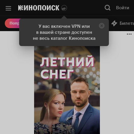
Войти
Онлайн-кинотеатр
Билет
Попробовать Плюс
У вас включен VPN или
в вашей стране доступен
не весь каталог Кинопоиска