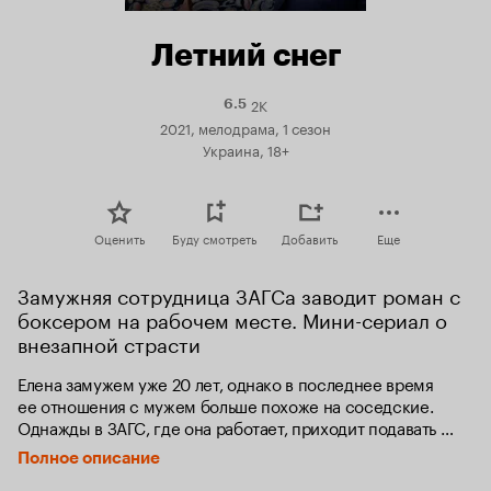
Летний снег
2K
Рейтинг
6.5
Кинопоиска
2021, мелодрама, 1 сезон
6.5
Украина, 18+
Оценить
Буду смотреть
Добавить
Еще
Замужняя сотрудница ЗАГСа заводит роман с 
боксером на рабочем месте. Мини-сериал о 
внезапной страсти
Елена замужем уже 20 лет, однако в последнее время 
ее отношения с мужем больше похоже на соседские. 
Однажды в ЗАГС, где она работает, приходит подавать 
заявление молодая пара, Олег и Юля. Несмотря 
Полное описание
на разницу в возрасте, Олег внезапно чувствует влечение 