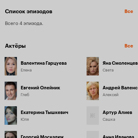
к Елене. Вскоре они снова встречаются.
Список эпизодов
Все
Всего 4 эпизода
Актёры
Все
Валентина Гарцуева
Яна Смоленцев
Елена
Света
Евгений Олейник
Андрей Валенс
Глеб
Алексей
Екатерина Тышкевич
Артур Алиев
Юля
Сашка
Георгий Москалюк
Анна Иванова