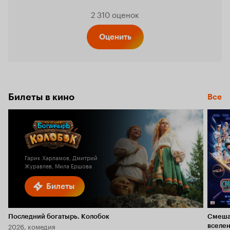
Рейтинг
2 310 оценок
Кинопо
Оценить
6.5
Билеты в кино
Все
Гарик Харламов, Дмитрий
Журавлев, Мила Ершова
Билеты
Последний богатырь. Колобок
Смеша
2026, комедия
вселе