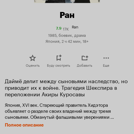
Ран
Ran
17K
Рейтинг
7.9
Кинопоиска
1985, боевик, драма
7.9
Япония, 2 ч 42 мин, 18+
Оценить
Буду смотреть
Добавить
Еще
Даймё делит между сыновьями наследство, но 
приводит их к войне. Трагедия Шекспира в 
переложении Акиры Куросавы
Япония, XVI век. Стареющий правитель Хидэтора 
объявляет о разделе своих владений между тремя 
сыновьями. Обманутый фальшивыми уверениями 
в верности двух старших сыновей Хидэтора прогоняет 
Полное описание
младшего, осмелившегося утверждать, что решение отца 