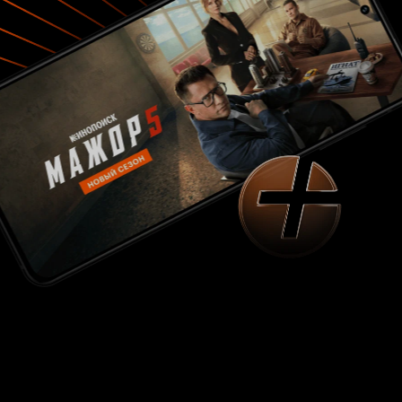
мелодия сопровождает эту завораживающую
сцену. Затем еще долго в памяти всплывают
ползающие в грязи и утыканные стрелами
воины, наложницы, убивающие друг друга,
солдат, держащий в собственной руке другую
свою руку…отрубленную мечом. А опустевшее
от душевной боли лицо старшего Итимондзи,
неподвижно сидящего посреди горящего
замка, является апогеем развернувшегося
вокруг ада. Куросава, пожалуй, наилучшим
образом проиллюстрировал возвратность всех
злодеяний. Блуждая по замку,
собственноручно разрушенному когда-то,
великий князь Хидэтору задается вопросом —
зачем же он это сделал? Все те события, что
сваливаются на голову старика в течении
повествования, лишь следствие его
собственной политики, не оставившей в
сердцах окружающих ни доли сострадания.
Вывод: Однозначный шедевр кинематографии.
Потрясающие и масштабные сцены,
безупречная актерская игра. Этот великий
фильм получил всего один «Оскар», за дизайн
костюмов. Награду за лучшую режиссуру
Куросава не получил, хоть он бесспорно