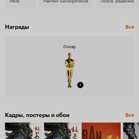
7.9
IMDb
Рейтинг кинокритиков
Полож. рецензии
Награды
Все
Оскар
1
Кадры, постеры и обои
Все