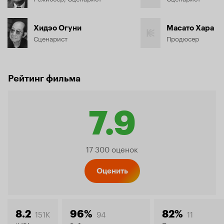
Хидэо Огуни
Масато Хара
Сценарист
Продюсер
Рейтинг фильма
7.9
Рейтинг
17 300 оценок
Кинопо
Оценить
151K
94
11
8.2
96%
82%