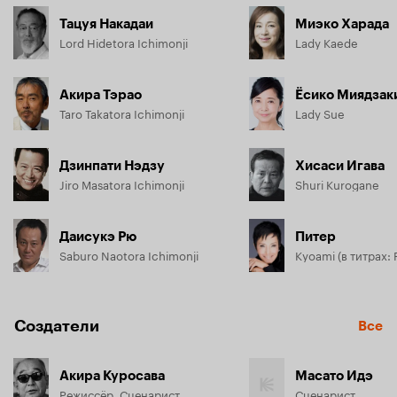
Тацуя Накадаи
Миэко Харада
Lord Hidetora Ichimonji
Lady Kaede
Акира Тэрао
Ёсико Миядзак
Taro Takatora Ichimonji
Lady Sue
Дзинпати Нэдзу
Хисаси Игава
Jiro Masatora Ichimonji
Shuri Kurogane
Даисукэ Рю
Питер
Saburo Naotora Ichimonji
Kyoami (в титрах: 
Создатели
Все
Акира Куросава
Масато Идэ
Режиссёр, Сценарист
Сценарист