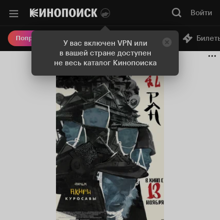
Войти
Онлайн-кинотеатр
Билет
Попробовать Плюс
У вас включен VPN или
в вашей стране доступен
не весь каталог Кинопоиска