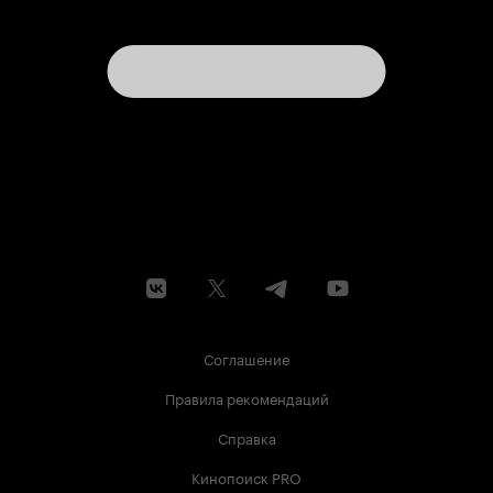
заслуживает её, причем именно за «Ран». 10 из
10.
Соглашение
Правила рекомендаций
Справка
Кинопоиск PRO