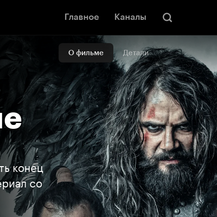
Главное
Каналы
О фильме
Детали
ые
ть конец
ериал со