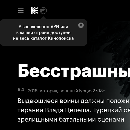
У вас включен VPN или
в вашей стране доступен
не весь каталог Кинопоиска
Бесстрашн
2018, история, военный
Турция
2 ч
18+
5 4
Выдающиеся воины должны положи
тирании Влада Цепеша. Турецкий с
зрелищными батальными сценами