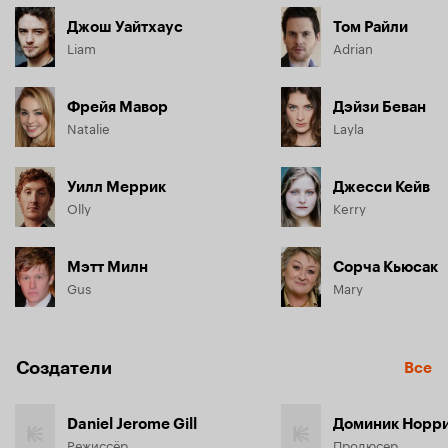
Джош Уайтхаус
Том Райли
Liam
Adrian
Фрейя Мавор
Дэйзи Беван
Natalie
Layla
Уилл Меррик
Джесси Кейв
Olly
Kerry
Мэтт Милн
Сорча Кьюсак
Gus
Mary
Создатели
Все
Daniel Jerome Gill
Доминик Норр
Режиссёр
Продюсер