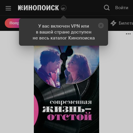
Войти
Онлайн-кинотеатр
Билет
Попробовать Плюс
У вас включен VPN или
в вашей стране доступен
не весь каталог Кинопоиска