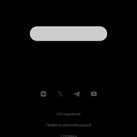
душу...эээ... точнее 'на уши'. Если вы сказали
'да' хотя бы двум из этих пунктов-то милости
просим! Ваш мир картина не перевернет, но
обещаю - укутает своей уютностью и
романтизмом. Включайте, смотрите, слушайте
и растворяйтесь в этом музыкальном, добром,
порой наивном, но как бы там ни было - таком
замечательном кино!
Соглашение
Правила рекомендаций
Справка