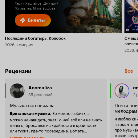
Гарик Харламов, Дмитрий
Журавлев, Мила Ершова
Билеты
Последний богатырь. Колобок
Смеша
2026, комедия
вселе
2026, 
Рецензии
Все
Anomaliza
en
35 рецензий
2 
Музыка нас связала
Почти неи
мелодрам
Ее можно любить, а
Британская музыка.
Я люблю ки
можно ненавидеть, знать о ней всё или не знать
в том, что 
ничего, бросаться из крайности в крайность
про музыка
или тусить где-то посередине. Вот эта
жизни внутри, 
середнячковая история как раз обо мне.