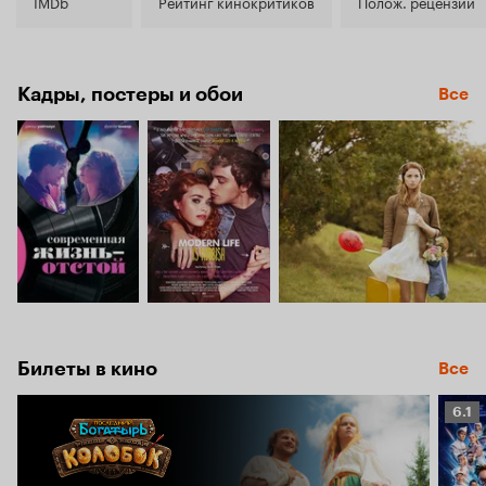
6.8
IMDb
Рейтинг кинокритиков
Полож. рецензии
Кадры, постеры и обои
Все
Билеты в кино
Все
Рейт
6.1
Кино
6.1