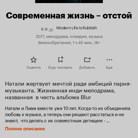
Современная жизнь – отстой
Modern Life Is Rubbish
2K
Рейтинг
6.8
Кинопоиска
2017, мелодрама, комедия, музыка
6.8
Великобритания, 1 ч 45 мин, 18+
Оценить
Буду смотреть
Добавить
Еще
Натали жертвует мечтой ради амбиций парня-
музыканта. Жизненная инди-мелодрама, 
названная  в честь альбома Blur
Натали и Лиам вместе уже 10 лет. Когда-то их объединила 
любовь к музыке, а теперь они решают расстаться и не 
знают,  что делать с их совместным детищем - 
музыкальной библиотекой. Похоже, ни Натали, ни Лиам не 
Полное описание
готовы уступить ее друг другу.