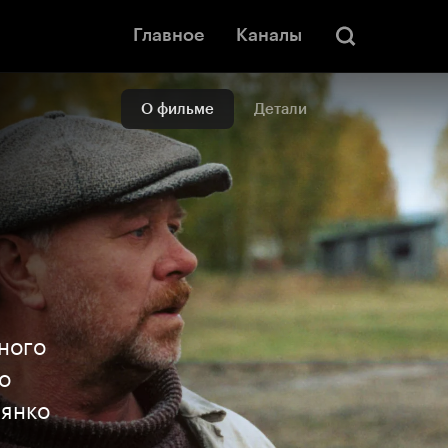
Главное
Каналы
О фильме
Детали
ного
о
вянко