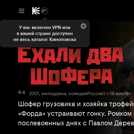
У вас включен VPN или
в вашей стране доступен
не весь каталог Кинопоиска
2001, мелодрама, комедия
Россия
1 ч 16 мин
18+
6 4
Шофер грузовика и хозяйка трофей
«Форда» устраивают гонку. Ромком 
послевоенных днях с Павлом Дере