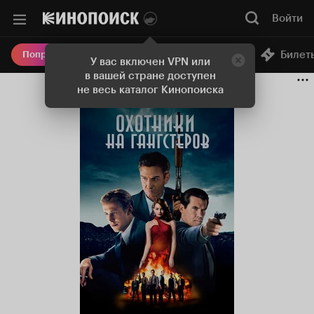
Войти
Онлайн-кинотеатр
Билет
Попробовать Плюс
У вас включен VPN или
в вашей стране доступен
не весь каталог Кинопоиска