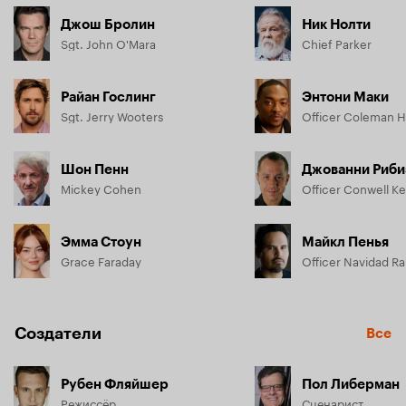
Джош Бролин
Ник Нолти
Sgt. John O'Mara
Chief Parker
Райан Гослинг
Энтони Маки
Sgt. Jerry Wooters
Officer Coleman H
Шон Пенн
Джованни Риби
Mickey Cohen
Officer Conwell Ke
Эмма Стоун
Майкл Пенья
Grace Faraday
Officer Navidad R
Создатели
Все
Рубен Фляйшер
Пол Либерман
Режиссёр
Сценарист