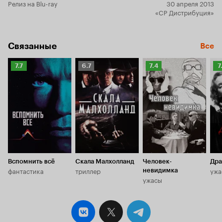
Релиз на Blu-ray
30 апреля 2013
«Неприкаса
«CP Дистрибуция»
Флейшер каж
своей тарел
классическо
странными 
Связанные
Все
комедия, ко
трудно заст
Рейтинг
Рейтинг
Рейтинг
Р
7.7
6.7
7.4
7
серьезным 
Кинопоиска
Кинопоиска
Кинопоиска
К
7.7
6.7
7.4
7.
Вспомнить всё
Скала Малхолланд
Человек-
Дра
фантастика
триллер
ужа
невидимка
ужасы