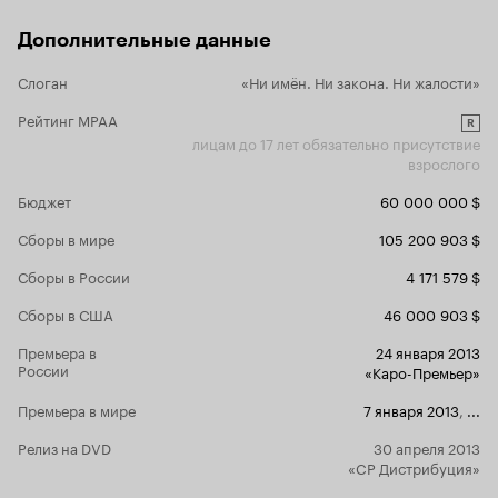
совершенно не трогают ввиду абсолютной
пытаясь ост
искусственности этой истории, которая пусть
нерождённог
Дополнительные данные
выглядит эффектно, но действует не
Уотерс (Райан 
эффективно.
угодником, 
Слоган
5 из 10
«Ни имён. Ни закона. Ни жалости»
пока не вст
женщина на
Рейтинг MPAA
R
Коэном (Шон
лицам до 17 лет обязательно присутствие
смертельную опасно
взрослого
«Охотников
двукратным
Бюджет
60 000 000 $
Пенном и т
Нолти, Рай
Сборы в мире
105 200 903 $
Бролином, 
Сборы в России
4 171 579 $
молодых ак
не сколько 
Сборы в США
46 000 903 $
веселиться 
целом, под
Премьера в
24 января 2013
оправдалос
России
«Каро-Премьер»
Пенне, кото
героя. Погруженный в крови и насилии фильм
Премьера в мире
7 января 2013
,
...
обеспечивае
гангстерск
Релиз на DVD
30 апреля 2013
парни сража
«CP Дистрибуция»
режиссёр с
цитирует «