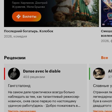
Гарик Харламов, Дмитрий
Журавлев, Мила Ершова
Билеты
Последний богатырь. Колобок
Смеша
2026, комедия
вселе
2026, 
Рецензии
Все
Danse avec le diable
A
403 рецензии
37
Гангсталэнд
Славные 
На самом деле практически всегда больно
Странная л
наблюдать за тем, как талантливый режиссер-
легендарных
новичок, сняв свою первую по настоящему
бум в киноп
удачную работу(здесь - 'Добро пожаловать в
двадцатого 
Зомбилэнд'), совершенно расслабляется, хотя
переживавш
Читать рецензию
Читать рец