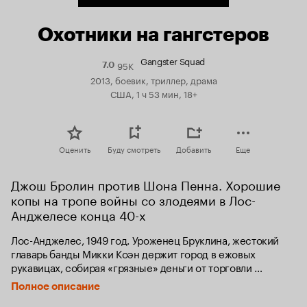
Охотники на гангстеров
Gangster Squad
95K
Рейтинг
7.0
Кинопоиска
2013, боевик, триллер, драма
7.0
США, 1 ч 53 мин, 18+
Оценить
Буду смотреть
Добавить
Еще
Джош Бролин против Шона Пенна. Хорошие 
копы на тропе войны со злодеями в Лос-
Анджелесе конца 40-х
Лос-Анджелес, 1949 год. Уроженец Бруклина, жестокий 
главарь банды Микки Коэн держит город в ежовых 
рукавицах, собирая «грязные» деньги от торговли 
наркотиками, оружием и проституции, и – если все 
Полное описание
пойдет, как надо, – к Западу от Чикаго мышь не пискнет 