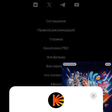
Соглашение
Правила рекомендаций
Справка
Кинопоиск PRO
Все фильмы
Все сериалы
РЕКЛАМА
Что посмотреть
Афиша
Музыка
Телепрограмма
Книги