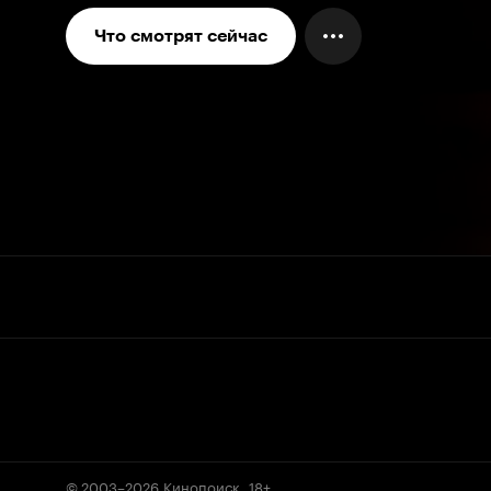
Что смотрят сейчас
© 2003–2026
Кинопоиск
.
18+