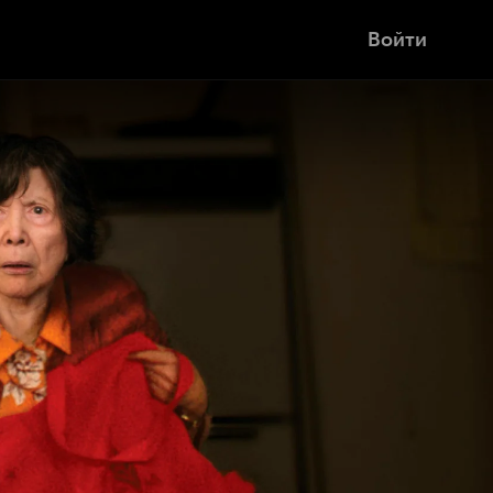
Войти