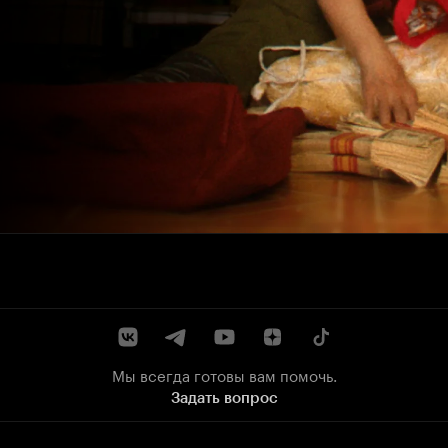
Мы всегда готовы вам помочь.
Задать вопрос