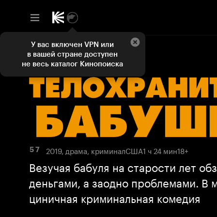
У вас включен VPN или
в вашей стране доступен
не весь каталог Кинопоиска
2019, драма, криминал
США
1 ч 24 мин
18+
5 7
Везучая бабуля на старости лет об
деньгами, а заодно проблемами. В 
циничная криминальная комедия