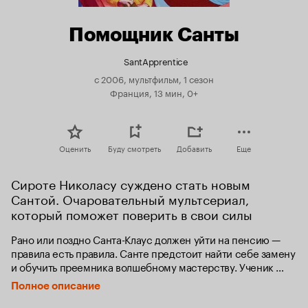
Помощник Санты
SantApprentice
с 2006, мультфильм, 1 сезон
Франция, 13 мин, 0+
Оценить
Буду смотреть
Добавить
Еще
Сироте Николасу суждено стать новым 
Сантой. Очаровательный мультсериал, 
который поможет поверить в свои силы
Рано или поздно Санта-Клаус должен уйти на пенсию — 
правила есть правила. Санте предстоит найти себе замену 
и обучить преемника волшебному мастерству. Ученик 
должен носить имя Николас, быть сиротой и, самое 
Полное описание
главное, — иметь доброе сердце.  
