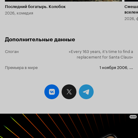
Последний богатырь. Колобок
Смеша
2026, комедия
вселе
2026, 
Дополнительные данные
Слоган
«Every 163 years, it's time to find a
replacement for Santa Claus»
Премьера в мире
1 ноября 2006
,
...