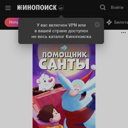
Войти
Онлайн-кинотеатр
Билет
Попробовать Плюс
У вас включен VPN или
в вашей стране доступен
не весь каталог Кинопоиска